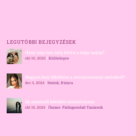
LEGUTÓBBI BEJEGYZÉSEK
Hány nap van még hátra a nagy napig?
okt 10, 2025
|
Különleges
Hogyan lesz tökéletes a menyasszonyi sminked?
dec 4, 2024
|
Smink, frizura
Az azonnali kötődés misztériuma
okt 16, 2024
|
Összes
,
Párkapcsolati Tanácsok