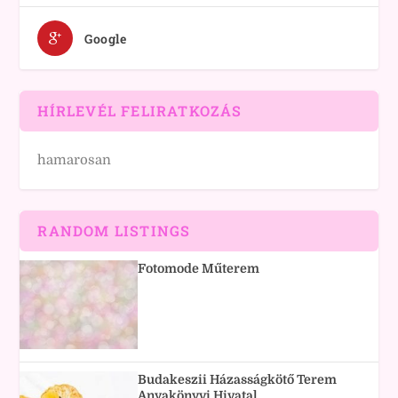
Google
HÍRLEVÉL FELIRATKOZÁS
hamarosan
RANDOM LISTINGS
Fotomode Műterem
Budakeszii Házasságkötő Terem
Anyakönyvi Hivatal