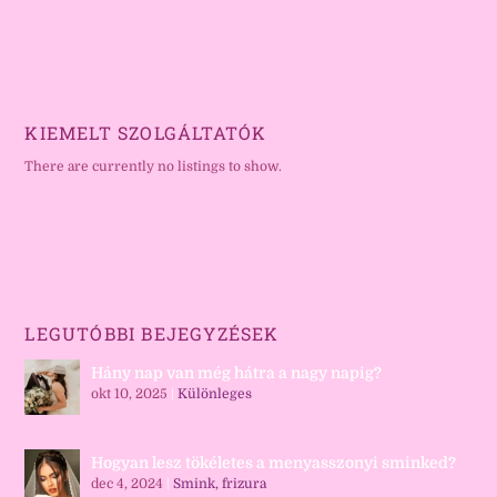
KIEMELT SZOLGÁLTATÓK
There are currently no listings to show.
LEGUTÓBBI BEJEGYZÉSEK
Hány nap van még hátra a nagy napig?
okt 10, 2025
|
Különleges
Hogyan lesz tökéletes a menyasszonyi sminked?
dec 4, 2024
|
Smink, frizura