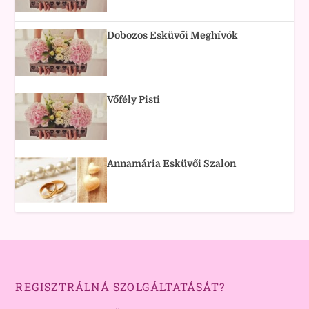
Dobozos Esküvői Meghívók
Vőfély Pisti
Annamária Esküvői Szalon
REGISZTRÁLNÁ SZOLGÁLTATÁSÁT?