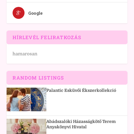
Google
HÍRLEVÉL FELIRATKOZÁS
hamarosan
RANDOM LISTINGS
Palantic Esküvői Ékszerkollekció
Abádszalóki Házasságkötő Terem
Anyakönyvi Hivatal