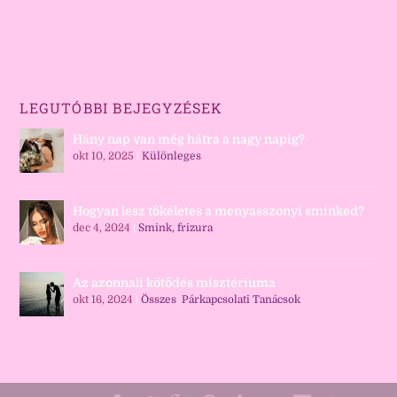
LEGUTÓBBI BEJEGYZÉSEK
Hány nap van még hátra a nagy napig?
okt 10, 2025
|
Különleges
Hogyan lesz tökéletes a menyasszonyi sminked?
dec 4, 2024
|
Smink, frizura
Az azonnali kötődés misztériuma
okt 16, 2024
|
Összes
,
Párkapcsolati Tanácsok