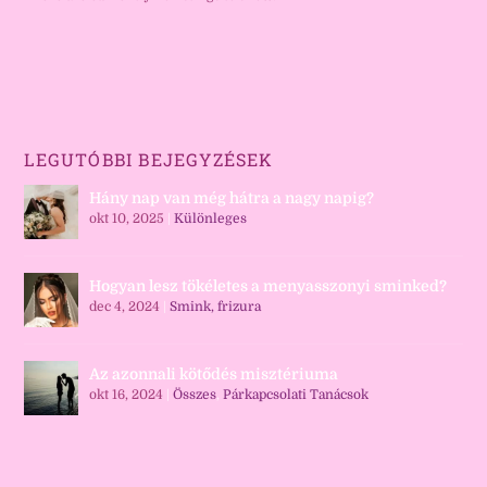
LEGUTÓBBI BEJEGYZÉSEK
Hány nap van még hátra a nagy napig?
okt 10, 2025
|
Különleges
Hogyan lesz tökéletes a menyasszonyi sminked?
dec 4, 2024
|
Smink, frizura
Az azonnali kötődés misztériuma
okt 16, 2024
|
Összes
,
Párkapcsolati Tanácsok