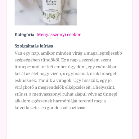
Kategória
Menyasszonyi csokor
Szolgáltatás leírása
Van egy nap, amikor minden virág a maga legteljesebb
szépségében tündököl. Ez a nap a szerelem szent
ünnepe: amikor két ember úgy dönt, egy csónakban
kel át az élet nagy vizén, s egymásnak örök hűséget
esküsznek. Tanúik a virágok. Úgy hisszük, egy jó
virágkötő a megrendelők elképzeléseit, a helyszínt,
stílust, a menyasszonyi ruhát alapul véve az ünnepi
alkalom egészének harmóniáját teremti meg a
következetes és gondos választással.