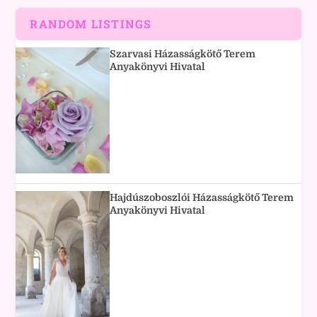
RANDOM LISTINGS
Szarvasi Házasságkötő Terem
Anyakönyvi Hivatal
Hajdúszoboszlói Házasságkötő Terem
Anyakönyvi Hivatal