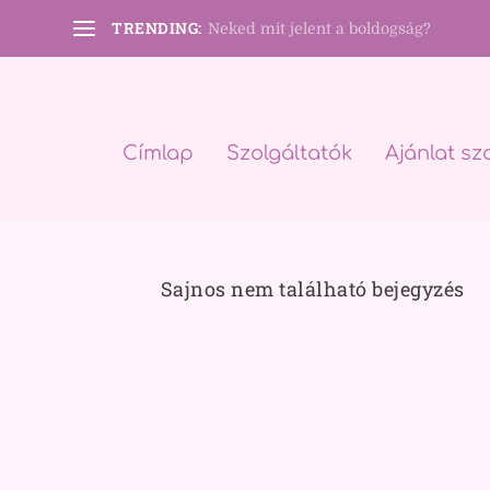
TRENDING:
Neked mit jelent a boldogság?
Címlap
Szolgáltatók
Ajánlat sz
Sajnos nem található bejegyzés