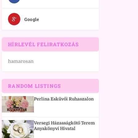
Google
HÍRLEVÉL FELIRATKOZÁS
hamarosan
RANDOM LISTINGS
Perlina Esküvői Ruhaszalon
Versegi Házasságkötő Terem
Anyakönyvi Hivatal