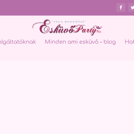
olgáltatóknak
Minden ami esküvő – blog
Ha