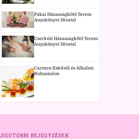
Pákai Házasságkötő Terem
Anyakönyvi Hivatal
Cserkúti Házasságkötő Terem
Anyakönyvi Hivatal
Carmen Esküvői és Alkalmi
Ruhaszalon
LEGUTÓBBI BEJEGYZÉSEK