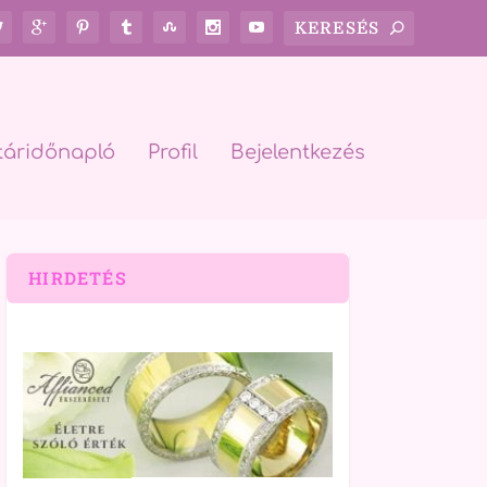
táridőnapló
Profil
Bejelentkezés
HIRDETÉS