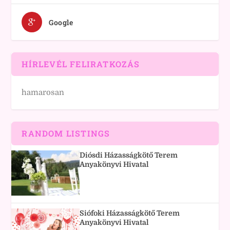
Google
HÍRLEVÉL FELIRATKOZÁS
hamarosan
RANDOM LISTINGS
Diósdi Házasságkötő Terem
Anyakönyvi Hivatal
Siófoki Házasságkötő Terem
Anyakönyvi Hivatal