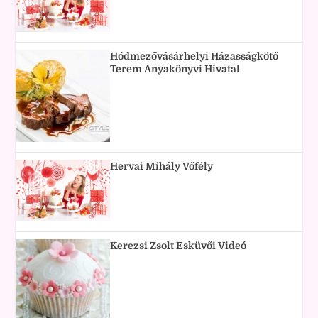
Hódmezővásárhelyi Házasságkötő
Terem Anyakönyvi Hivatal
Hervai Mihály Vőfély
Kerezsi Zsolt Esküvői Videó