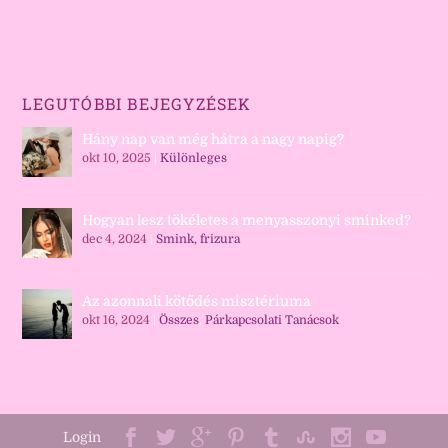
LEGUTÓBBI BEJEGYZÉSEK
Hány nap van még hátra a nagy napig?
okt 10, 2025
|
Különleges
Hogyan lesz tökéletes a menyasszonyi sminked?
dec 4, 2024
|
Smink, frizura
Az azonnali kötődés misztériuma
okt 16, 2024
|
Összes
,
Párkapcsolati Tanácsok
Login