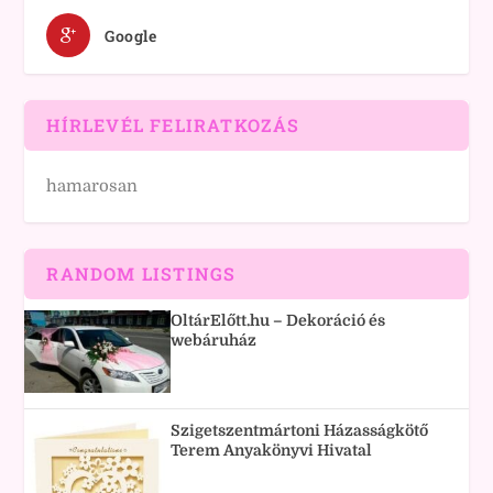
Google
HÍRLEVÉL FELIRATKOZÁS
hamarosan
RANDOM LISTINGS
OltárElőtt.hu – Dekoráció és
webáruház
Szigetszentmártoni Házasságkötő
Terem Anyakönyvi Hivatal