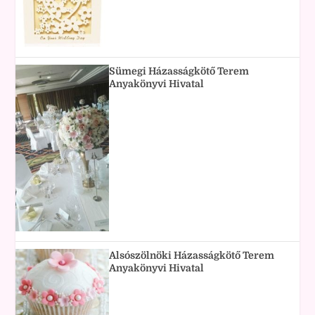
Sümegi Házasságkötő Terem
Anyakönyvi Hivatal
Alsószölnöki Házasságkötő Terem
Anyakönyvi Hivatal