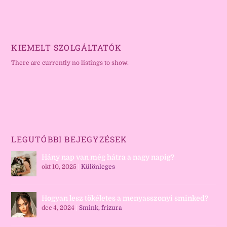
KIEMELT SZOLGÁLTATÓK
There are currently no listings to show.
LEGUTÓBBI BEJEGYZÉSEK
Hány nap van még hátra a nagy napig?
okt 10, 2025
|
Különleges
Hogyan lesz tökéletes a menyasszonyi sminked?
dec 4, 2024
|
Smink, frizura