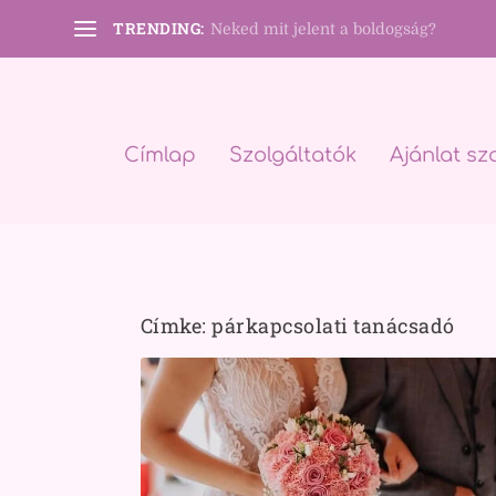
TRENDING:
Neked mit jelent a boldogság?
Címlap
Szolgáltatók
Ajánlat sz
Címke:
párkapcsolati tanácsadó