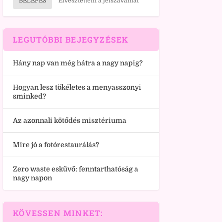
BELÉPÉS
Elvesztettem a jelszavamat
LEGUTÓBBI BEJEGYZÉSEK
Hány nap van még hátra a nagy napig?
Hogyan lesz tökéletes a menyasszonyi
sminked?
Az azonnali kötődés misztériuma
Mire jó a fotórestaurálás?
Zero waste esküvő: fenntarthatóság a
nagy napon
KÖVESSEN MINKET: