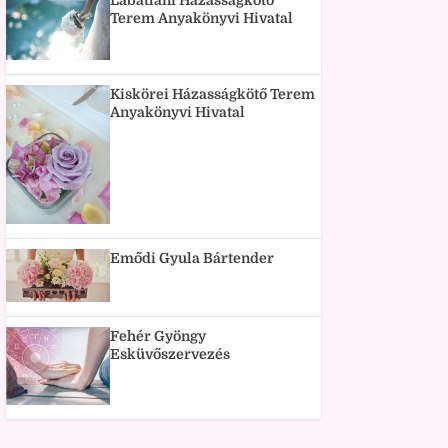
Lábatlani Házasságkötő
Terem Anyakönyvi Hivatal
Kiskörei Házasságkötő Terem
Anyakönyvi Hivatal
Emődi Gyula Bártender
Fehér Gyöngy
Esküvőszervezés