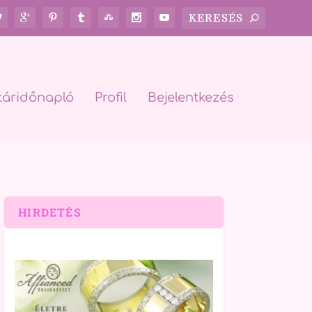
táridőnapló
Profil
Bejelentkezés
HIRDETÉS