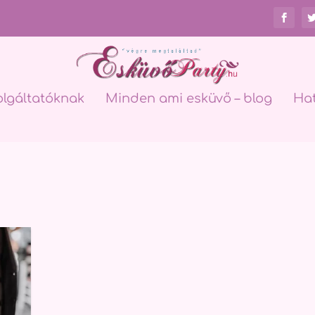
olgáltatóknak
Minden ami esküvő – blog
Ha