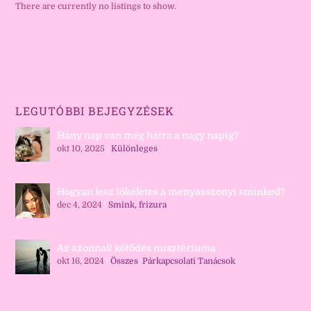
There are currently no listings to show.
LEGUTÓBBI BEJEGYZÉSEK
Hány nap van még hátra a nagy napig?
okt 10, 2025
|
Különleges
Hogyan lesz tökéletes a menyasszonyi sminked?
dec 4, 2024
|
Smink, frizura
Az azonnali kötődés misztériuma
okt 16, 2024
|
Összes
,
Párkapcsolati Tanácsok