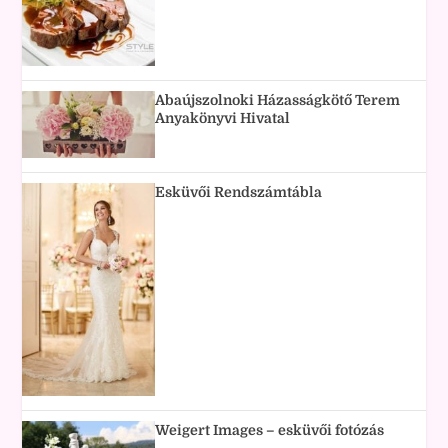
Abaújszolnoki Házasságkötő Terem
Anyakönyvi Hivatal
Esküvői Rendszámtábla
Weigert Images – esküvői fotózás