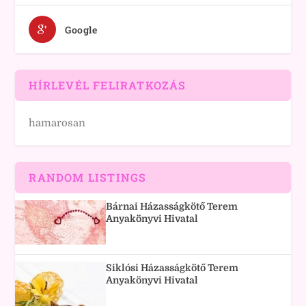
Google
HÍRLEVÉL FELIRATKOZÁS
hamarosan
RANDOM LISTINGS
Bárnai Házasságkötő Terem
Anyakönyvi Hivatal
Siklósi Házasságkötő Terem
Anyakönyvi Hivatal