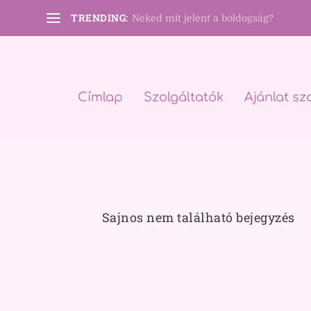
TRENDING:
Neked mit jelent a boldogság?
Címlap
Szolgáltatók
Ajánlat sz
Sajnos nem található bejegyzés