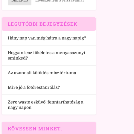
BELÉPÉS
Elvesztettem a jelszavamat
LEGUTÓBBI BEJEGYZÉSEK
Hány nap van még hátra a nagy napig?
Hogyan lesz tökéletes a menyasszonyi
sminked?
Az azonnali kötődés misztériuma
Mire jó a fotórestaurálás?
Zero waste esküvő: fenntarthatóság a
nagy napon
KÖVESSEN MINKET: