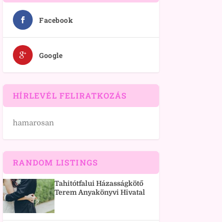
Facebook
Google
HÍRLEVÉL FELIRATKOZÁS
hamarosan
RANDOM LISTINGS
Tahitótfalui Házasságkötő
Terem Anyakönyvi Hivatal