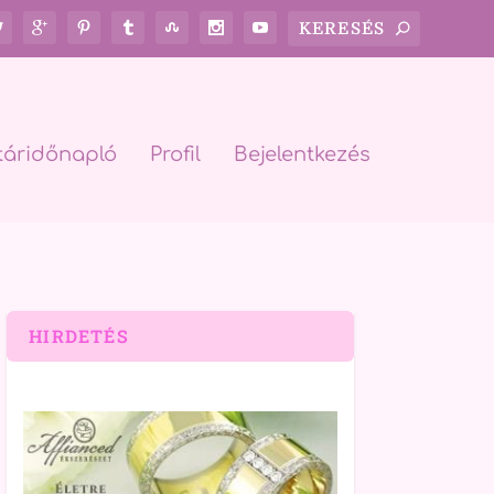
táridőnapló
Profil
Bejelentkezés
HIRDETÉS