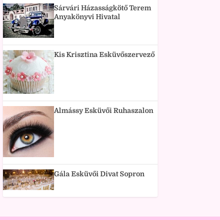
Sárvári Házasságkötő Terem
Anyakönyvi Hivatal
Kis Krisztina Esküvőszervező
Almássy Esküvői Ruhaszalon
Gála Esküvői Divat Sopron