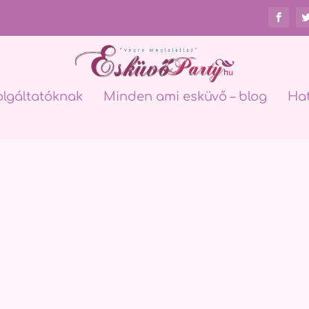
olgáltatóknak
Minden ami esküvő – blog
Ha