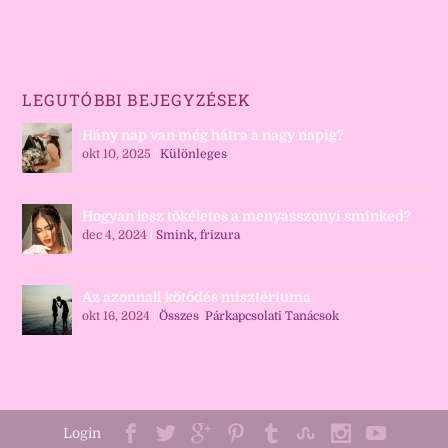
LEGUTÓBBI BEJEGYZÉSEK
Hány nap van még hátra a nagy napig?
okt 10, 2025
|
Különleges
Hogyan lesz tökéletes a menyasszonyi sminked?
dec 4, 2024
|
Smink, frizura
Az azonnali kötődés misztériuma
okt 16, 2024
|
Összes
,
Párkapcsolati Tanácsok
Login