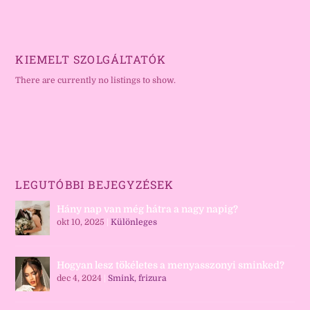
KIEMELT SZOLGÁLTATÓK
There are currently no listings to show.
LEGUTÓBBI BEJEGYZÉSEK
Hány nap van még hátra a nagy napig?
okt 10, 2025
|
Különleges
Hogyan lesz tökéletes a menyasszonyi sminked?
dec 4, 2024
|
Smink, frizura