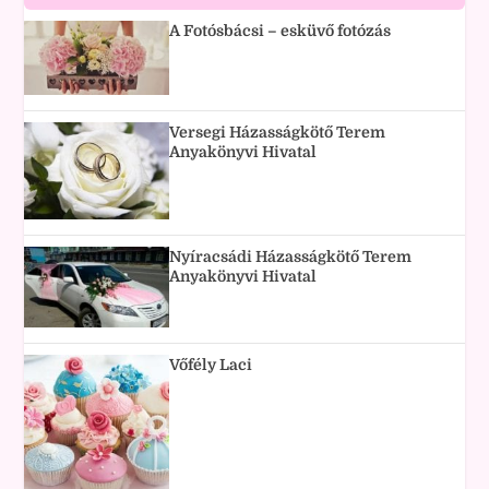
A Fotósbácsi – esküvő fotózás
Versegi Házasságkötő Terem
Anyakönyvi Hivatal
Nyíracsádi Házasságkötő Terem
Anyakönyvi Hivatal
Vőfély Laci