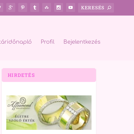
táridőnapló
Profil
Bejelentkezés
HIRDETÉS