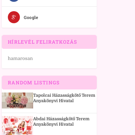
Google
HÍRLEVÉL FELIRATKOZÁS
hamarosan
RANDOM LISTINGS
Tapolcai Házasságkötő Terem
Anyakönyvi Hivatal
Abdai Házasságkötő Terem
Anyakönyvi Hivatal