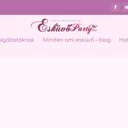
olgáltatóknak
Minden ami esküvő – blog
Ha