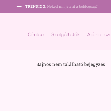
TRENDING:
Neked mit jelent a boldogság?
Címlap
Szolgáltatók
Ajánlat sz
Sajnos nem található bejegyzés