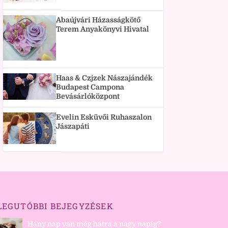
Abaújvári Házasságkötő
Terem Anyakönyvi Hivatal
Haas & Czjzek Nászajándék
Budapest Campona
Bevásárlóközpont
Evelin Esküvői Ruhaszalon
Jászapáti
LEGUTÓBBI BEJEGYZÉSEK
Hány nap van még hátra a nagy napig?