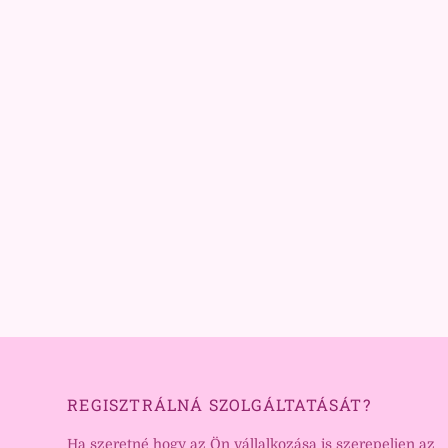
REGISZTRÁLNÁ SZOLGÁLTATÁSÁT?
Ha szeretné hogy az Ön vállalkozása is szerepeljen az