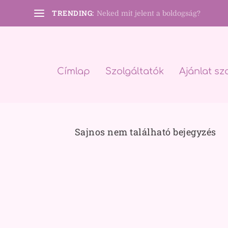
TRENDING:
Neked mit jelent a boldogság?
Címlap
Szolgáltatók
Ajánlat sz
Sajnos nem található bejegyzés