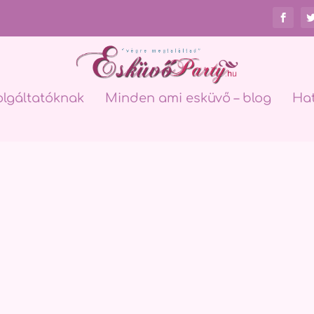
olgáltatóknak
Minden ami esküvő – blog
Ha