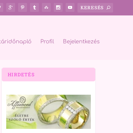
táridőnapló
Profil
Bejelentkezés
HIRDETÉS