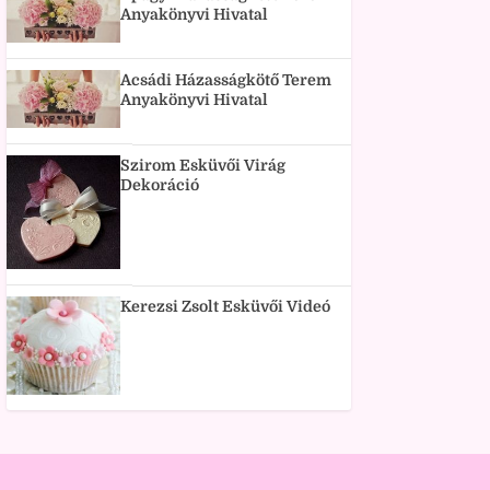
Anyakönyvi Hivatal
Acsádi Házasságkötő Terem
Anyakönyvi Hivatal
Szirom Esküvői Virág
Dekoráció
Kerezsi Zsolt Esküvői Videó