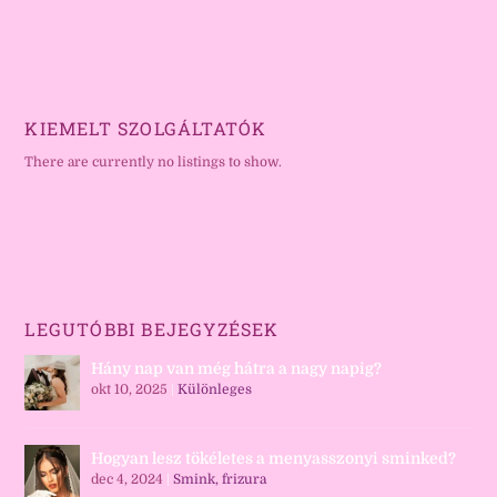
KIEMELT SZOLGÁLTATÓK
There are currently no listings to show.
LEGUTÓBBI BEJEGYZÉSEK
Hány nap van még hátra a nagy napig?
okt 10, 2025
|
Különleges
Hogyan lesz tökéletes a menyasszonyi sminked?
dec 4, 2024
|
Smink, frizura