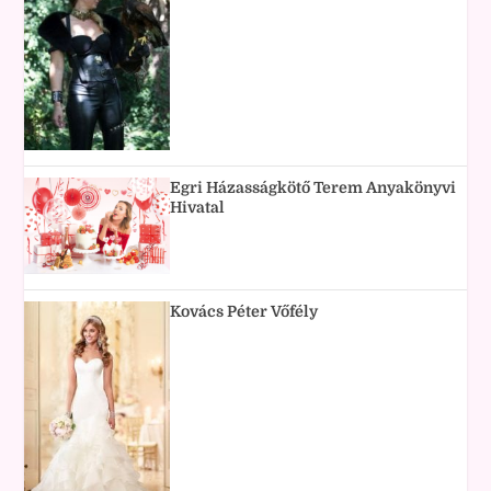
Egri Házasságkötő Terem Anyakönyvi
Hivatal
Kovács Péter Vőfély