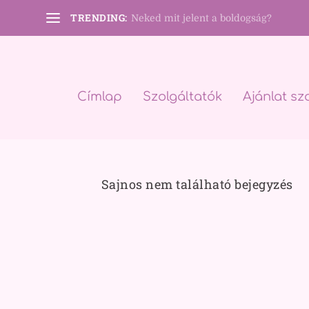
TRENDING:
Neked mit jelent a boldogság?
Címlap
Szolgáltatók
Ajánlat sz
Sajnos nem található bejegyzés