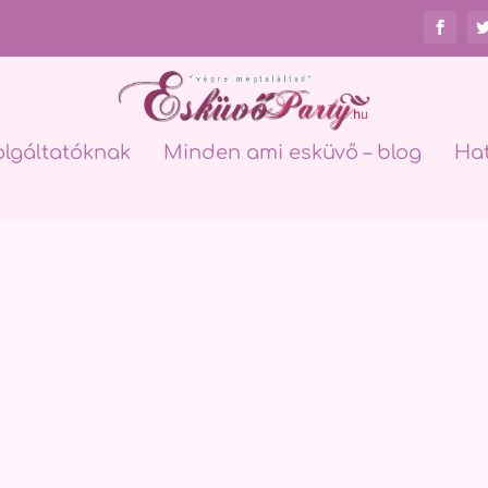
olgáltatóknak
Minden ami esküvő – blog
Ha