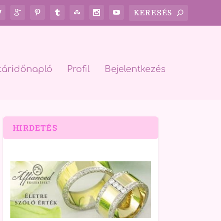
táridőnapló
Profil
Bejelentkezés
HIRDETÉS