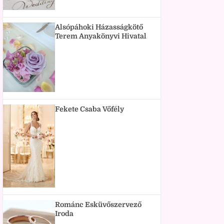
Alsópáhoki Házasságkötő
Terem Anyakönyvi Hivatal
Fekete Csaba Vőfély
Románc Esküvőszervező
Iroda