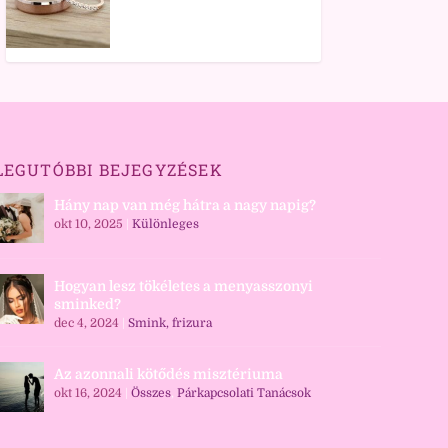
LEGUTÓBBI BEJEGYZÉSEK
Hány nap van még hátra a nagy napig?
okt 10, 2025
|
Különleges
Hogyan lesz tökéletes a menyasszonyi
sminked?
dec 4, 2024
|
Smink, frizura
Az azonnali kötődés misztériuma
okt 16, 2024
|
Összes
,
Párkapcsolati Tanácsok