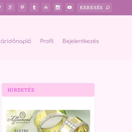
táridőnapló
Profil
Bejelentkezés
HIRDETÉS