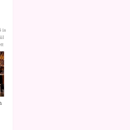
 is
ül
tt
m