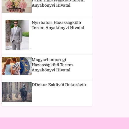
Paksi Házasságkötő Terem
Anyakönyvi Hivatal
Nyírbátori Házasságkötő
Terem Anyakönyvi Hivatal
Magyarhomorogi
Házasságkötő Terem
Anyakönyvi Hivatal
DDekor Esküvői Dekoráció