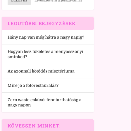
BELÉPÉS
Elvesztettem a jelszavamat
LEGUTÓBBI BEJEGYZÉSEK
Hány nap van még hátra a nagy napig?
Hogyan lesz tökéletes a menyasszonyi
sminked?
Az azonnali kötődés misztériuma
Mire jó a fotórestaurálás?
Zero waste esküvő: fenntarthatóság a
nagy napon
KÖVESSEN MINKET: