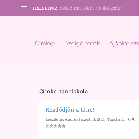
TRENDING:
Neked mit jelent a boldogság?
Címlap
Szolgáltatók
Ajánlat sz
Címke:
tánciskola
Kezdődjön a tánc!
készítette:
Andrea
|
szept 13, 2011
|
Tánctanár
|
0
|