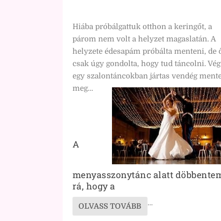
Hiába próbálgattuk otthon a keringőt, a
párom nem volt a helyzet magaslatán. A
helyzete édesapám próbálta menteni, de ő
csak úgy gondolta, hogy tud táncolni. Vég
egy szalontáncokban jártas vendég mente
meg…
A
menyasszonytánc alatt döbbente
rá, hogy a
…
OLVASS TOVÁBB