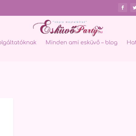
olgáltatóknak
Minden ami esküvő – blog
Ha