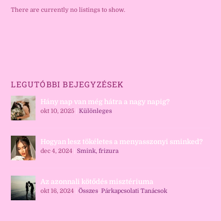
There are currently no listings to show.
LEGUTÓBBI BEJEGYZÉSEK
Hány nap van még hátra a nagy napig?
okt 10, 2025
|
Különleges
Hogyan lesz tökéletes a menyasszonyi sminked?
dec 4, 2024
|
Smink, frizura
Az azonnali kötődés misztériuma
okt 16, 2024
|
Összes
,
Párkapcsolati Tanácsok