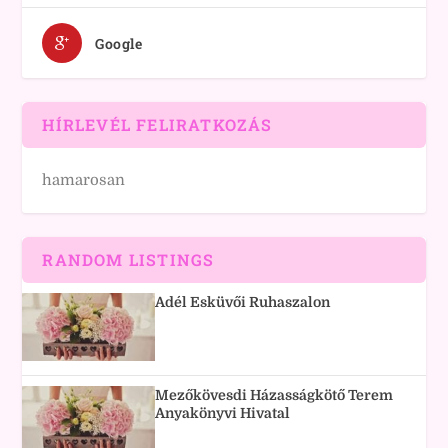
Google
HÍRLEVÉL FELIRATKOZÁS
hamarosan
RANDOM LISTINGS
Adél Esküvői Ruhaszalon
Mezőkövesdi Házasságkötő Terem
Anyakönyvi Hivatal