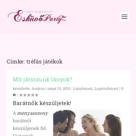
Címke:
tréfás játékok
Mit játsszunk lányok?
készítette:
Andrea
|
szept 13, 2011
|
Lánybúcsú, Legénybúcsú
|
0
|
Barátnők készüljetek!
A
menyasszony
barátnői
készüljenek fel.