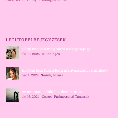
There are currently no listings to show.
LEGUTÓBBI BEJEGYZÉSEK
Hány nap van még hátra a nagy napig?
okt 10, 2025
|
Különleges
Hogyan lesz tökéletes a menyasszonyi sminked?
dec 4, 2024
|
Smink, frizura
Az azonnali kötődés misztériuma
okt 16, 2024
|
Összes
,
Párkapcsolati Tanácsok