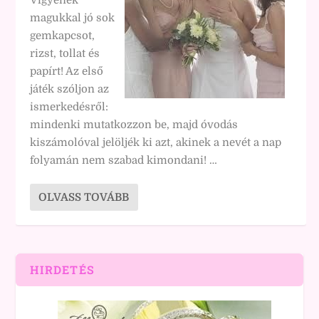
Vigyenek
magukkal jó sok
gemkapcsot,
rizst, tollat és
papírt! Az első
játék szóljon az
ismerkedésről:
mindenki mutatkozzon be, majd óvodás
kiszámolóval jelöljék ki azt, akinek a nevét a nap
folyamán nem szabad kimondani! …
OLVASS TOVÁBB
HIRDETÉS