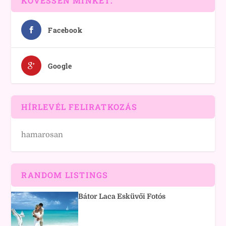
KÖVESSEN MINKET:
Facebook
Google
HÍRLEVÉL FELIRATKOZÁS
hamarosan
RANDOM LISTINGS
Bátor Laca Esküvői Fotós