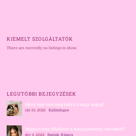
KIEMELT SZOLGÁLTATÓK
There are currently no listings to show.
LEGUTÓBBI BEJEGYZÉSEK
Hány nap van még hátra a nagy napig?
okt 10, 2025
|
Különleges
Hogyan lesz tökéletes a menyasszonyi sminked?
dec 4, 2024
|
Smink, frizura