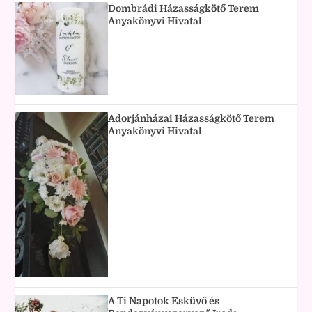
Dombrádi Házasságkötő Terem
Anyakönyvi Hivatal
Adorjánházai Házasságkötő Terem
Anyakönyvi Hivatal
A Ti Napotok Esküvő és