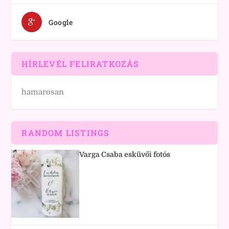
Google
HÍRLEVÉL FELIRATKOZÁS
hamarosan
RANDOM LISTINGS
Varga Csaba esküvői fotós