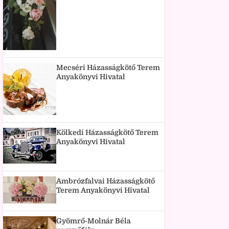
Mecséri Házasságkötő Terem
Anyakönyvi Hivatal
Kölkedi Házasságkötő Terem
Anyakönyvi Hivatal
Ambrózfalvai Házasságkötő
Terem Anyakönyvi Hivatal
Gyömrő-Molnár Béla