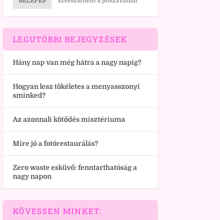
BELÉPÉS
Elvesztettem a jelszavamat
LEGUTÓBBI BEJEGYZÉSEK
Hány nap van még hátra a nagy napig?
Hogyan lesz tökéletes a menyasszonyi
sminked?
Az azonnali kötődés misztériuma
Mire jó a fotórestaurálás?
Zero waste esküvő: fenntarthatóság a
nagy napon
KÖVESSEN MINKET: