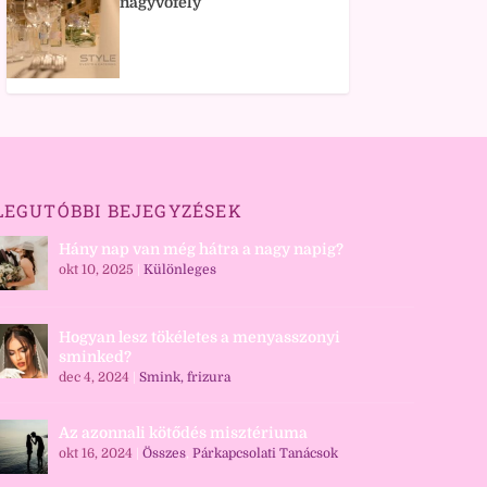
nagyvőfély
LEGUTÓBBI BEJEGYZÉSEK
Hány nap van még hátra a nagy napig?
okt 10, 2025
|
Különleges
Hogyan lesz tökéletes a menyasszonyi
sminked?
dec 4, 2024
|
Smink, frizura
Az azonnali kötődés misztériuma
okt 16, 2024
|
Összes
,
Párkapcsolati Tanácsok