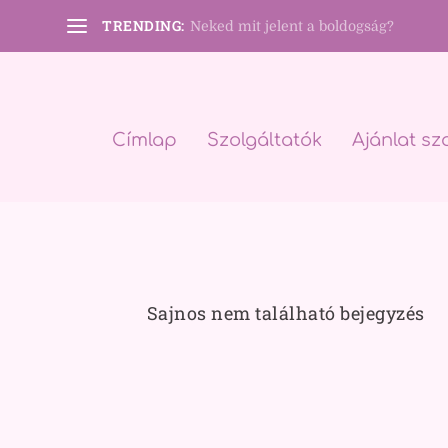
TRENDING:
Neked mit jelent a boldogság?
Címlap
Szolgáltatók
Ajánlat sz
Sajnos nem található bejegyzés