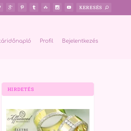
táridőnapló
Profil
Bejelentkezés
HIRDETÉS