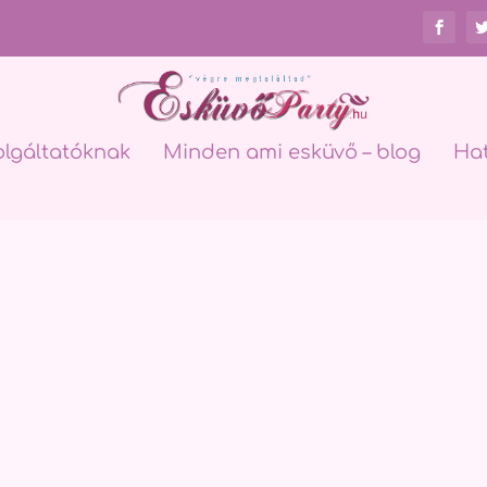
olgáltatóknak
Minden ami esküvő – blog
Ha