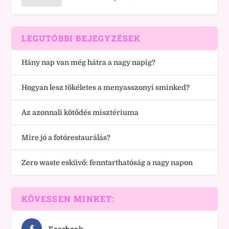
LEGUTÓBBI BEJEGYZÉSEK
Hány nap van még hátra a nagy napig?
Hogyan lesz tökéletes a menyasszonyi sminked?
Az azonnali kötődés misztériuma
Mire jó a fotórestaurálás?
Zero waste esküvő: fenntarthatóság a nagy napon
KÖVESSEN MINKET:
Facebook