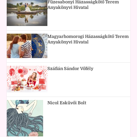
Füzesabonyi Házasságkötő Terem
Anyakönyvi Hivatal
Magyarhomorogi Házasságkötő Terem
Anyakönyvi Hivatal
Száfián Sándor Vőfély
Nicol Esküvői Bolt