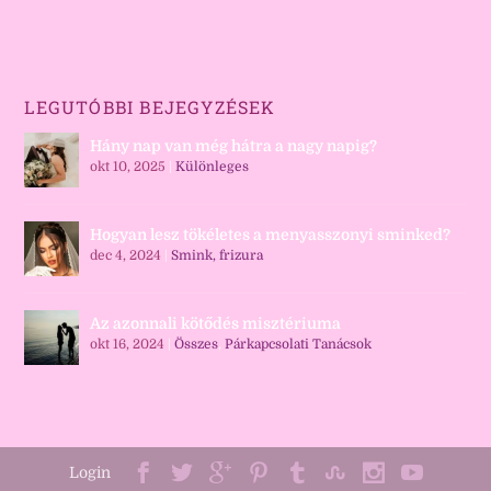
LEGUTÓBBI BEJEGYZÉSEK
Hány nap van még hátra a nagy napig?
okt 10, 2025
|
Különleges
Hogyan lesz tökéletes a menyasszonyi sminked?
dec 4, 2024
|
Smink, frizura
Az azonnali kötődés misztériuma
okt 16, 2024
|
Összes
,
Párkapcsolati Tanácsok
Login