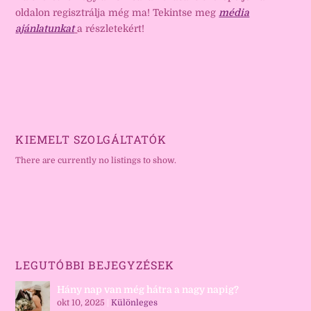
oldalon regisztrálja még ma! Tekintse meg
média
ajánlatunkat
a részletekért!
KIEMELT SZOLGÁLTATÓK
There are currently no listings to show.
LEGUTÓBBI BEJEGYZÉSEK
Hány nap van még hátra a nagy napig?
okt 10, 2025
|
Különleges