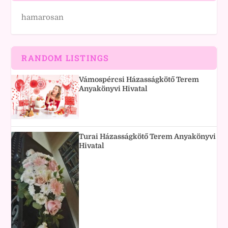
hamarosan
RANDOM LISTINGS
Vámospércsi Házasságkötő Terem
Anyakönyvi Hivatal
Turai Házasságkötő Terem Anyakönyvi
Hivatal