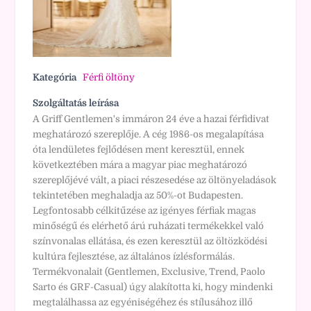
Kategória
Férfi öltöny
Szolgáltatás leírása
A Griff Gentlemen's immáron 24 éve a hazai férfidivat
meghatározó szereplője. A cég 1986-os megalapítása
óta lendületes fejlődésen ment keresztül, ennek
következtében mára a magyar piac meghatározó
szereplőjévé vált, a piaci részesedése az öltönyeladások
tekintetében meghaladja az 50%-ot Budapesten.
Legfontosabb célkitűzése az igényes férfiak magas
minőségű és elérhető árú ruházati termékekkel való
színvonalas ellátása, és ezen keresztül az öltözködési
kultúra fejlesztése, az általános ízlésformálás.
Termékvonalait (Gentlemen, Exclusive, Trend, Paolo
Sarto és GRF-Casual) úgy alakította ki, hogy mindenki
megtalálhassa az egyéniségéhez és stílusához illő