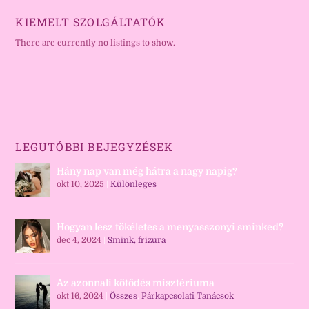
KIEMELT SZOLGÁLTATÓK
There are currently no listings to show.
LEGUTÓBBI BEJEGYZÉSEK
Hány nap van még hátra a nagy napig?
okt 10, 2025
|
Különleges
Hogyan lesz tökéletes a menyasszonyi sminked?
dec 4, 2024
|
Smink, frizura
Az azonnali kötődés misztériuma
okt 16, 2024
|
Összes
,
Párkapcsolati Tanácsok