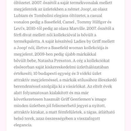
öltözetet. 2007. őszétől a saját termékvonalak mellett
megjelentek az üzletekben a német Joop!, az olasz
Lubiam és Tombolini elegáns öltözetei, a casual
vonalon pedig a Basefield, Camel , Tommy Hilfiger és
Levi's, 2010-től pedig az olasz Marville. 2007. őszétől a
férfi divat mellett női kollekcióval is bővült a
termékpaletta. A saját készítésű Ladies by Griff mellett
a Joop! női, illetve a Basefield woman kollekciója is
megjelent, 2009-ben pedig újabb márkákkal
bővült:bebe, Natasha Presston. A cég a kollekciókat
elsősorban saját kiskereskedelmi üzlethálózatában
értékesíti; 10 budapesti egység és 3 vidéki üzlet
attraktív megjelenéssel, a márkák stílusához illeszkedő
berendezéssel szolgálja ki a vásárlókat. Az eltelt évek
alatt folyamatosan kialakított és ma már
következetesen használt Griff Gentlemen's image
minden üzletben jól felismerhető jegyei a nyitott,
attraktív kirakat, a matt fémfelületek, a tágas, átlátható
belső terek, azaz összességében a visszafogott
elegancia.