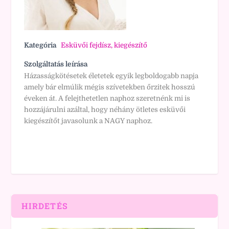
Kategória
Esküvői fejdísz, kiegészítő
Szolgáltatás leírása
Házasságkötésetek életetek egyik legboldogabb napja
amely bár elmúlik mégis szívetekben őrzitek hosszú
éveken át. A felejthetetlen naphoz szeretnénk mi is
hozzájárulni azáltal, hogy néhány ötletes esküvői
kiegészítőt javasolunk a NAGY naphoz.
HIRDETÉS