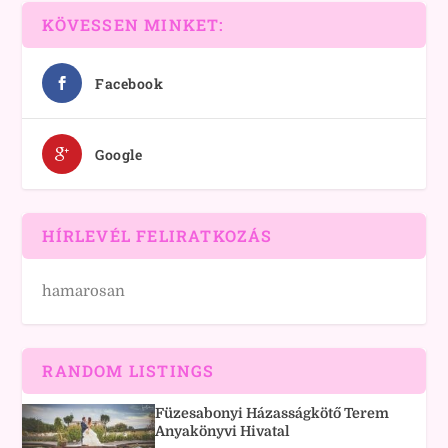
KÖVESSEN MINKET:
Facebook
Google
HÍRLEVÉL FELIRATKOZÁS
hamarosan
RANDOM LISTINGS
Füzesabonyi Házasságkötő Terem
Anyakönyvi Hivatal