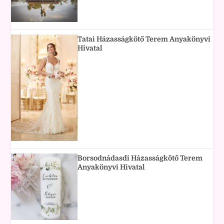
Tatai Házasságkötő Terem Anyakönyvi
Hivatal
Borsodnádasdi Házasságkötő Terem
Anyakönyvi Hivatal