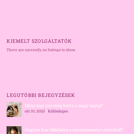
KIEMELT SZOLGÁLTATÓK
There are currently no listings to show.
LEGUTÓBBI BEJEGYZÉSEK
Hány nap van még hátra a nagy napig?
okt 10, 2025
|
Különleges
Hogyan lesz tökéletes a menyasszonyi sminked?