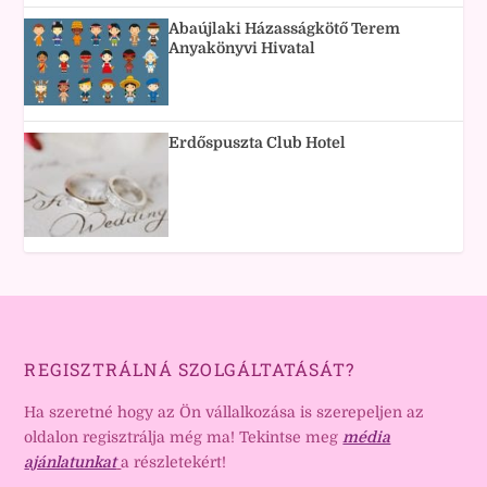
Abaújlaki Házasságkötő Terem
Anyakönyvi Hivatal
Erdőspuszta Club Hotel
REGISZTRÁLNÁ SZOLGÁLTATÁSÁT?
Ha szeretné hogy az Ön vállalkozása is szerepeljen az
oldalon regisztrálja még ma! Tekintse meg
média
ajánlatunkat
a részletekért!