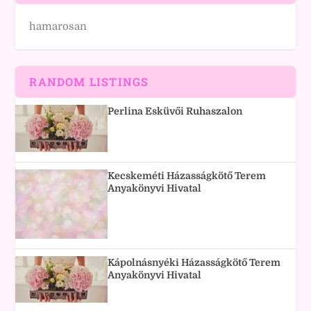
hamarosan
RANDOM LISTINGS
Perlina Esküvői Ruhaszalon
Kecskeméti Házasságkötő Terem
Anyakönyvi Hivatal
Kápolnásnyéki Házasságkötő Terem
Anyakönyvi Hivatal