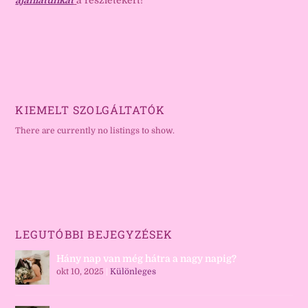
ajánlatunkat
a részletekért!
KIEMELT SZOLGÁLTATÓK
There are currently no listings to show.
LEGUTÓBBI BEJEGYZÉSEK
Hány nap van még hátra a nagy napig?
okt 10, 2025
|
Különleges