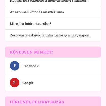
Hogyan lesz tökéletes a menyasszonyi sminked?
Az azonnali kötődés misztériuma
Mire jó a fotórestaurálás?
Zero waste esküvő: fenntarthatóság a nagy napon
KÖVESSEN MINKET:
Facebook
Google
HÍRLEVÉL FELIRATKOZÁS