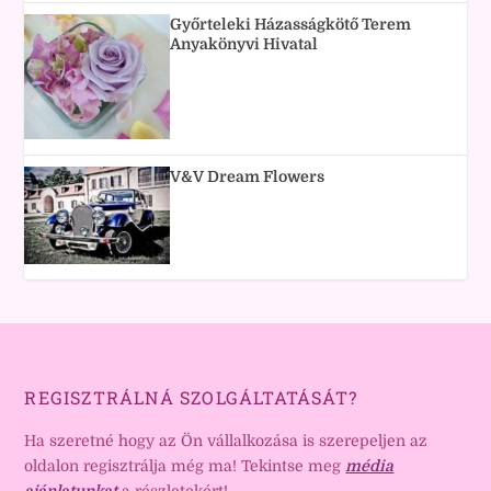
Győrteleki Házasságkötő Terem
Anyakönyvi Hivatal
V&V Dream Flowers
REGISZTRÁLNÁ SZOLGÁLTATÁSÁT?
Ha szeretné hogy az Ön vállalkozása is szerepeljen az
oldalon regisztrálja még ma! Tekintse meg
média