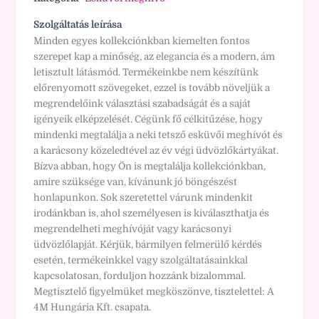
Szolgáltatás leírása
Minden egyes kollekciónkban kiemelten fontos
szerepet kap a minőség, az elegancia és a modern, ám
letisztult látásmód. Termékeinkbe nem készítünk
előrenyomott szövegeket, ezzel is tovább növeljük a
megrendelőink választási szabadságát és a saját
igényeik elképzelését. Cégünk fő célkitűzése, hogy
mindenki megtalálja a neki tetsző esküvői meghívót és
a karácsony közeledtével az év végi üdvözlőkártyákat.
Bízva abban, hogy Ön is megtalálja kollekciónkban,
amire szüksége van, kívánunk jó böngészést
honlapunkon. Sok szeretettel várunk mindenkit
irodánkban is, ahol személyesen is kiválaszthatja és
megrendelheti meghívóját vagy karácsonyi
üdvözlőlapját. Kérjük, bármilyen felmerülő kérdés
esetén, termékeinkkel vagy szolgáltatásainkkal
kapcsolatosan, forduljon hozzánk bizalommal.
Megtisztelő figyelmüket megköszönve, tisztelettel: A
4M Hungária Kft. csapata.