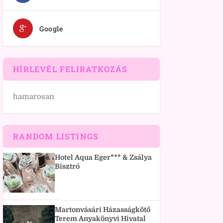
Google
HÍRLEVÉL FELIRATKOZÁS
hamarosan
RANDOM LISTINGS
Hotel Aqua Eger*** & Zsálya
Bisztró
Martonvásári Házasságkötő
Terem Anyakönyvi Hivatal