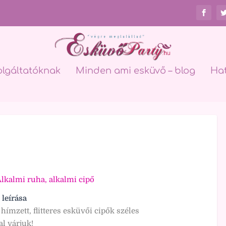
olgáltatóknak
Minden ami esküvő – blog
Ha
lkalmi ruha, alkalmi cipő
 leírása
 hímzett, flitteres esküvői cipők széles
l várjuk!