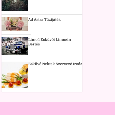
Ad Astra Tűzijáték
Limo 1 Esküvői Limuzin
Bérlés
Esküvő Nektek Szervező Iroda