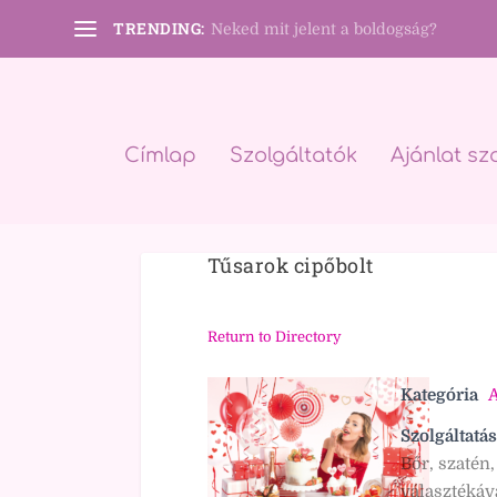
TRENDING:
Neked mit jelent a boldogság?
Címlap
Szolgáltatók
Ajánlat sz
Tűsarok cipőbolt
Return to Directory
Kategória
A
Szolgáltatás
Bőr, szatén,
választékáva