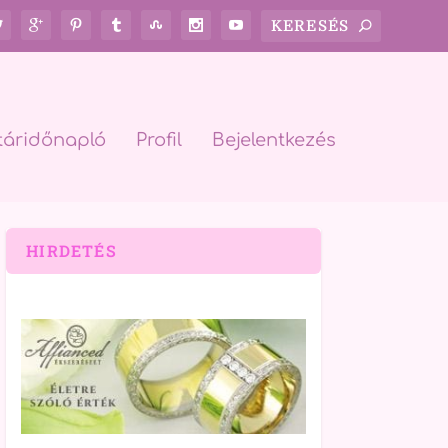
táridőnapló
Profil
Bejelentkezés
HIRDETÉS