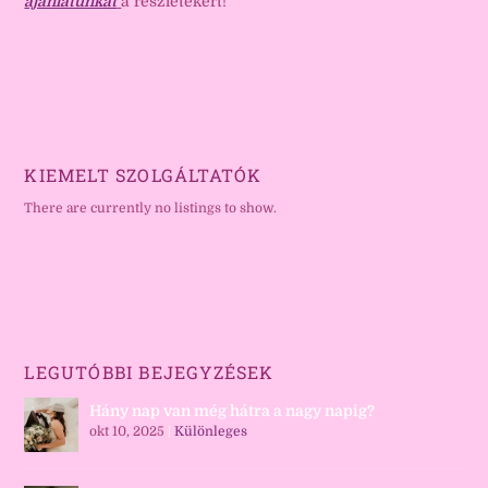
ajánlatunkat
a részletekért!
KIEMELT SZOLGÁLTATÓK
There are currently no listings to show.
LEGUTÓBBI BEJEGYZÉSEK
Hány nap van még hátra a nagy napig?
okt 10, 2025
|
Különleges