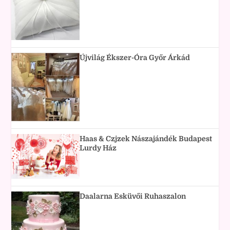
Újvilág Ékszer-Óra Győr Árkád
Haas & Czjzek Nászajándék Budapest
Lurdy Ház
Daalarna Esküvői Ruhaszalon