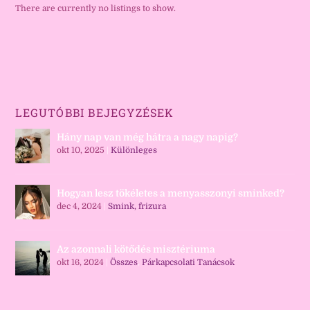
There are currently no listings to show.
LEGUTÓBBI BEJEGYZÉSEK
Hány nap van még hátra a nagy napig?
okt 10, 2025
|
Különleges
Hogyan lesz tökéletes a menyasszonyi sminked?
dec 4, 2024
|
Smink, frizura
Az azonnali kötődés misztériuma
okt 16, 2024
|
Összes
,
Párkapcsolati Tanácsok