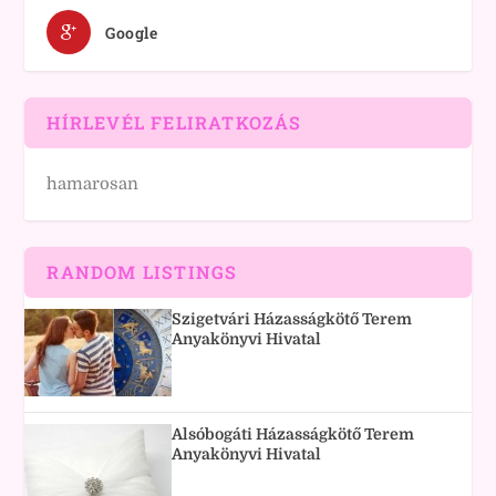
Google
HÍRLEVÉL FELIRATKOZÁS
hamarosan
RANDOM LISTINGS
Szigetvári Házasságkötő Terem
Anyakönyvi Hivatal
Alsóbogáti Házasságkötő Terem
Anyakönyvi Hivatal