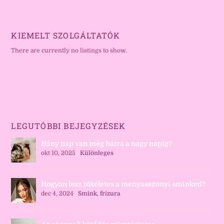
KIEMELT SZOLGÁLTATÓK
There are currently no listings to show.
LEGUTÓBBI BEJEGYZÉSEK
Hány nap van még hátra a nagy napig?
okt 10, 2025
|
Különleges
Hogyan lesz tökéletes a menyasszonyi sminked?
dec 4, 2024
|
Smink, frizura