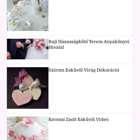
Buji Házasságkötő Terem Anyakönyvi
Hivatal
Szirom Esküvői Virág Dekoráció
Kerezsi Zsolt Esküvői Videó