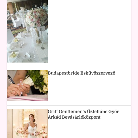
Budapestbride Esküvőszervező
Griff Gentlemen’s Üzletlánc Győr
Árkád Bevásárlóközpont