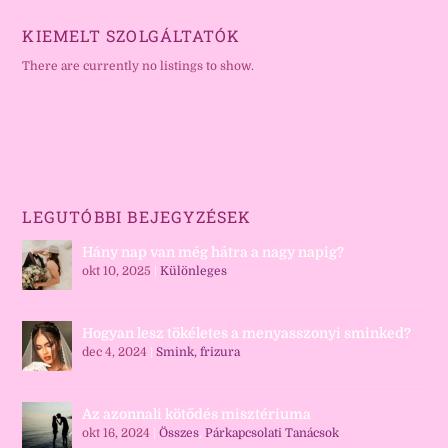
KIEMELT SZOLGÁLTATÓK
There are currently no listings to show.
LEGUTÓBBI BEJEGYZÉSEK
Hány nap van még hátra a nagy napig?
okt 10, 2025
|
Különleges
Hogyan lesz tökéletes a menyasszonyi sminked?
dec 4, 2024
|
Smink, frizura
Az azonnali kötődés misztériuma
okt 16, 2024
|
Összes
,
Párkapcsolati Tanácsok