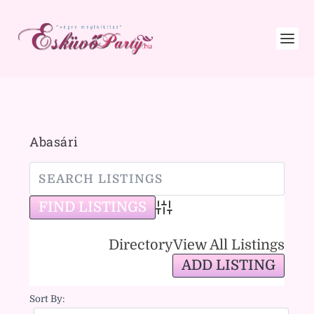
Abasári
Advanced Search
Directory
View All Listings
ADD LISTING
Sort By: