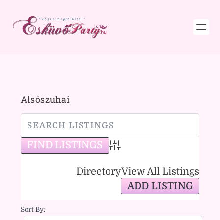
Alsószuhai
Advanced Search
Directory
View All Listings
ADD LISTING
Sort By: