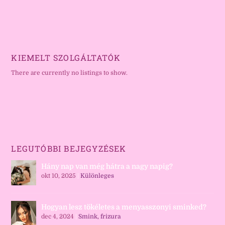
KIEMELT SZOLGÁLTATÓK
There are currently no listings to show.
LEGUTÓBBI BEJEGYZÉSEK
Hány nap van még hátra a nagy napig?
okt 10, 2025
|
Különleges
Hogyan lesz tökéletes a menyasszonyi sminked?
dec 4, 2024
|
Smink, frizura