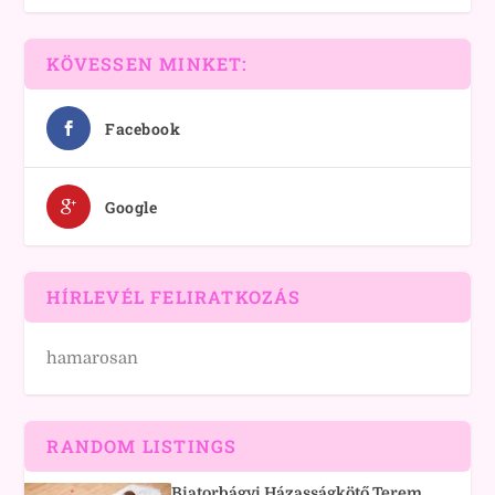
KÖVESSEN MINKET:
Facebook
Google
HÍRLEVÉL FELIRATKOZÁS
hamarosan
RANDOM LISTINGS
Biatorbágyi Házasságkötő Terem