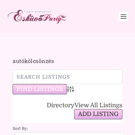
autókölcsönzés
Advanced Search
Directory
View All Listings
ADD LISTING
Sort By: