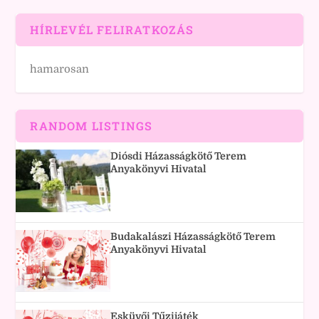
HÍRLEVÉL FELIRATKOZÁS
hamarosan
RANDOM LISTINGS
Diósdi Házasságkötő Terem
Anyakönyvi Hivatal
Budakalászi Házasságkötő Terem
Anyakönyvi Hivatal
Esküvői Tűzijáték