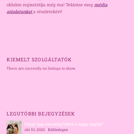
oldalon regisztrálja még ma! Tekintse meg
média
ajánlatunkat
a részletekért!
KIEMELT SZOLGÁLTATÓK
There are currently no listings to show.
LEGUTÓBBI BEJEGYZÉSEK
Hány nap van még hátra a nagy napig?
okt 10, 2025
|
Különleges