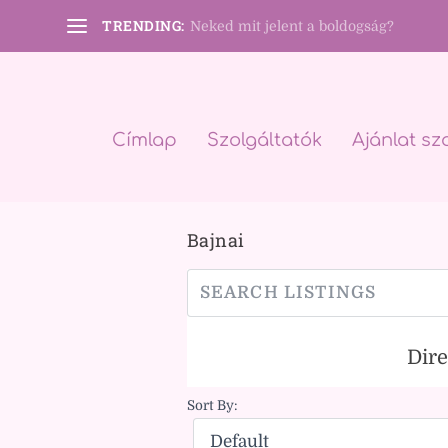
TRENDING:
Neked mit jelent a boldogság?
Címlap
Szolgáltatók
Ajánlat sz
Bajnai
Dir
Sort By: