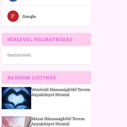
Google
HÍRLEVÉL FELIRATKOZÁS
hamarosan
RANDOM LISTINGS
Véméndi Házasságkötő Terem
Anyakönyvi Hivatal
Mázai Házasságkötő Terem
Anyakönyvi Hivatal