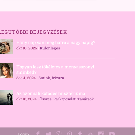
LEGUTÓBBI BEJEGYZÉSEK
Hány nap van még hátra a nagy napig?
okt 10, 2025
|
Különleges
Hogyan lesz tökéletes a menyasszonyi
sminked?
dec 4, 2024
|
Smink, frizura
Az azonnali kötődés misztériuma
okt 16, 2024
|
Összes
,
Párkapcsolati Tanácsok
Login