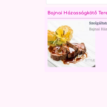
Bajnai Házasságkötő Ter
Szolgáltat
Bajnai Há