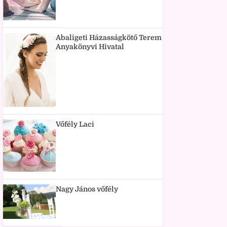
Abaligeti Házasságkötő Terem
Anyakönyvi Hivatal
Vőfély Laci
Nagy János vőfély