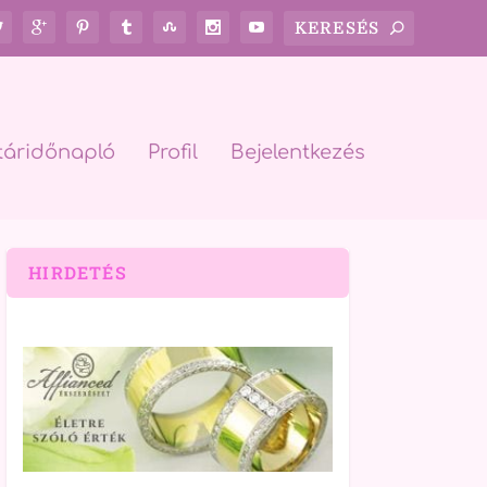
táridőnapló
Profil
Bejelentkezés
HIRDETÉS
rch