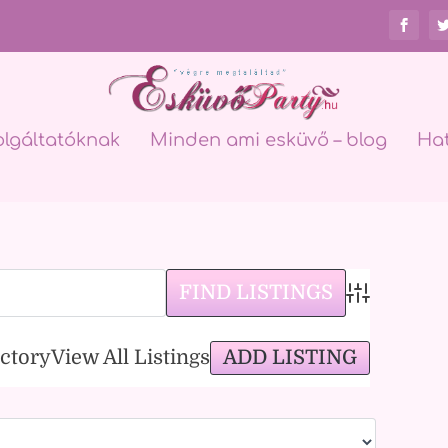
olgáltatóknak
Minden ami esküvő – blog
Ha
Advanced Sea
ADD LISTING
ectory
View All Listings