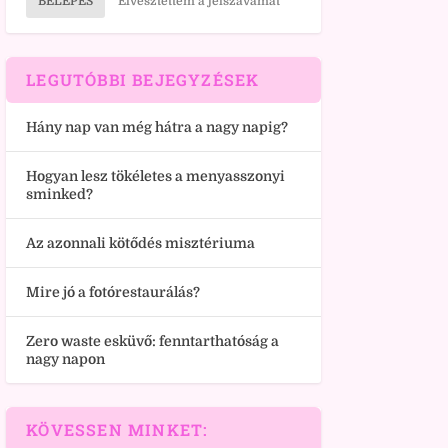
BELÉPÉS
Elvesztettem a jelszavamat
LEGUTÓBBI BEJEGYZÉSEK
Hány nap van még hátra a nagy napig?
Hogyan lesz tökéletes a menyasszonyi
sminked?
Az azonnali kötődés misztériuma
Mire jó a fotórestaurálás?
Zero waste esküvő: fenntarthatóság a
nagy napon
KÖVESSEN MINKET: