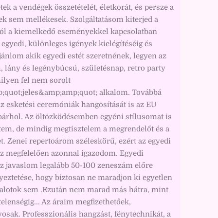
tek a vendégek összetételét, életkorát, és persze a
tek sem mellékesek. Szolgáltatásom kiterjed a
tól a kiemelkedő eseményekkel kapcsolatban
 egyedi, különleges igények kielégítéséig és
ánlom akik egyedi estét szeretnének, legyen az
 lány és legénybúcsú, születésnap, retro party
ilyen fel nem sorolt
quot;jeles&amp;amp;quot; alkalom. Továbbá
z esketési ceremóniák hangosítását is az EU
bárhol. Az öltözködésemben egyéni stílusomat is
tem, de mindig megtisztelem a megrendelőt és a
. Zenei repertoárom széleskörű, ezért az egyedi
z megfelelően azonnal igazodom. Egyedi
z javaslom legalább 50-100 zeneszám előre
yeztetése, hogy biztosan ne maradjon ki egyetlen
alotok sem .Ezután nem marad más hátra, mint
telenségig... Az áraim megfizethetőek,
osak. Professzionális hangzást, fénytechnikát, a