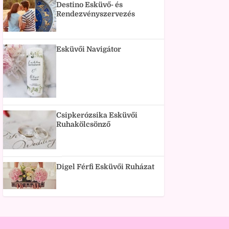
Destino Esküvő- és
Rendezvényszervezés
Esküvői Navigátor
Csipkerózsika Esküvői
Ruhakölcsönző
Digel Férfi Esküvői Ruházat