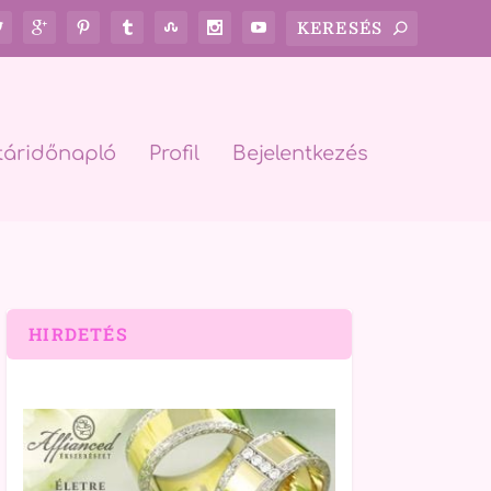
táridőnapló
Profil
Bejelentkezés
HIRDETÉS
rch