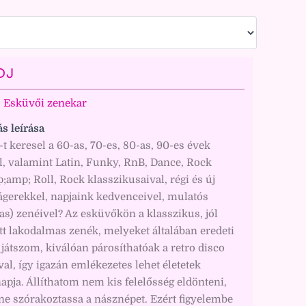
 DJ
Esküvői zenekar
ás leírása
t keresel a 60-as, 70-es, 80-as, 90-es évek
l, valamint Latin, Funky, RnB, Dance, Rock
mp; Roll, Rock klasszikusaival, régi és új
ágerekkel, napjaink kedvenceivel, mulatós
s) zenéivel? Az esküvőkön a klasszikus, jól
t lakodalmas zenék, melyeket általában eredeti
játszom, kiválóan párosíthatóak a retro disco
al, így igazán emlékezetes lehet életetek
apja. Állíthatom nem kis felelősség eldönteni,
ne szórakoztassa a násznépet. Ezért figyelembe