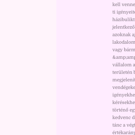
kell venne
ti igényei
házibulik
jelentkező
azoknak aj
lakodalom,
vagy bárm
&amp;amp;
vállalom a
területén 
megjelení
vendégeket
igényekhe
kérésekhe
történő eg
kedvenc d
tánc a vég
értékarány