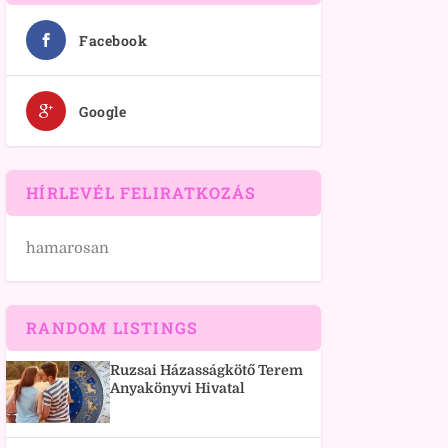
Facebook
Google
HÍRLEVÉL FELIRATKOZÁS
hamarosan
RANDOM LISTINGS
Ruzsai Házasságkötő Terem
Anyakönyvi Hivatal