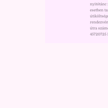
nyitótánc 
esetben t
útiköltség
rendezvény
útra számo
45720725 