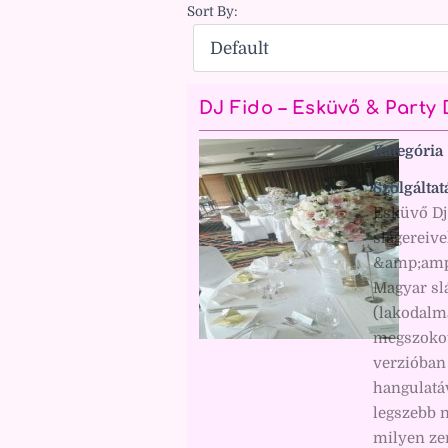
Sort By:
DJ Fido – Esküvő & Party
Kategória
Szolgáltat
Esküvő Dj-
slágereive
&amp;amp;a
Magyar sl
(lakodalma
megszokot
verzióban 
hangulatáv
legszebb n
milyen ze