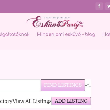
olgáltatóknak
Minden ami esküvő – blog
Ha
Advanced Sea
ADD LISTING
ectory
View All Listings