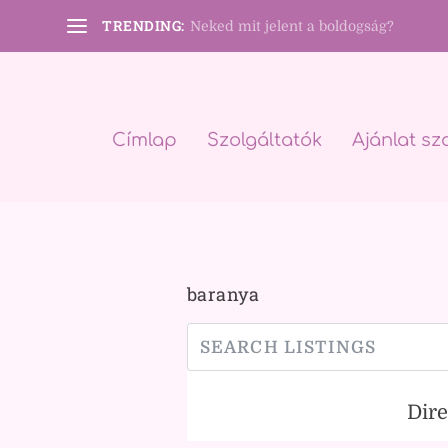
TRENDING:
Neked mit jelent a boldogság?
Címlap
Szolgáltatók
Ajánlat sz
baranya
Dir