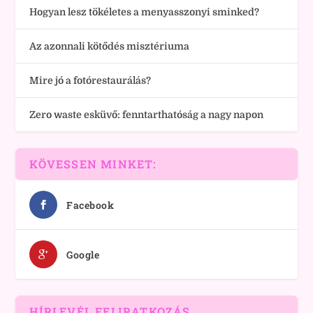
Hogyan lesz tökéletes a menyasszonyi sminked?
Az azonnali kötődés misztériuma
Mire jó a fotórestaurálás?
Zero waste esküvő: fenntarthatóság a nagy napon
KÖVESSEN MINKET:
Facebook
Google
HÍRLEVÉL FELIRATKOZÁS