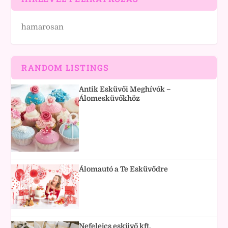
hamarosan
RANDOM LISTINGS
Antik Esküvői Meghívók –
Álomesküvőkhöz
Álomautó a Te Esküvődre
Nefelejcs esküvő kft.