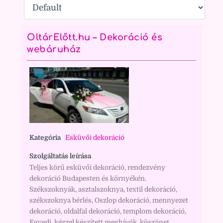
OltárElőtt.hu – Dekoráció és
webáruház
Kategória
Esküvői dekoráció
Szolgáltatás leírása
Teljes körű esküvői dekoráció, rendezvény
dekoráció Budapesten és környékén.
Székszoknyák, asztalszoknya, textil dekoráció,
székszoknya bérlés, Oszlop dekoráció, mennyezet
dekoráció, oldalfal dekoráció, templom dekoráció,
Egyedi, kézzel készített meghívók, köszönet