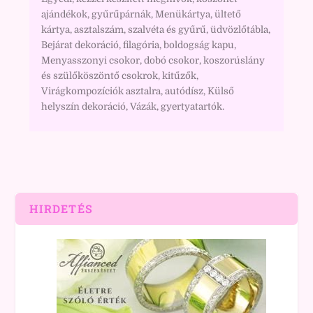
ajándékok, gyűrűpárnák, Menükártya, ültető
kártya, asztalszám, szalvéta és gyűrű, üdvözlőtábla,
Bejárat dekoráció, filagória, boldogság kapu,
Menyasszonyi csokor, dobó csokor, koszorúslány
és szülőköszöntő csokrok, kitűzők,
Virágkompozíciók asztalra, autódísz, Külső
helyszín dekoráció, Vázák, gyertyatartók.
HIRDETÉS