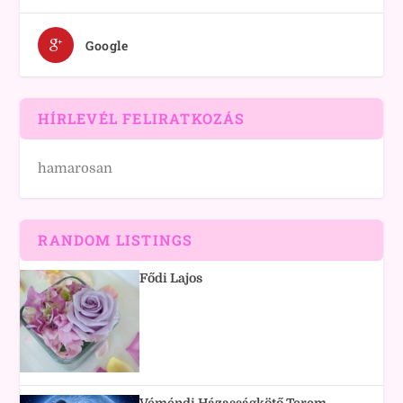
Google
HÍRLEVÉL FELIRATKOZÁS
hamarosan
RANDOM LISTINGS
Fődi Lajos
Véméndi Házasságkötő Terem