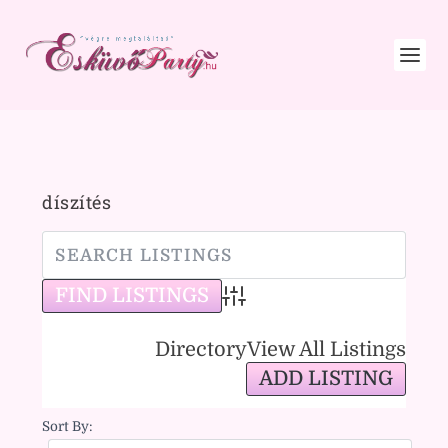
díszítés
Advanced Search
Directory
View All Listings
ADD LISTING
Sort By: