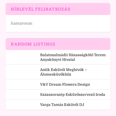
HÍRLEVÉL FELIRATKOZÁS
hamarosan
RANDOM LISTINGS
Balatonalmádii Házasságkötő Terem
Anyakönyvi Hivatal
Antik Esküvői Meghívók –
Álomesküvőkhöz
V&V Dream Flowers Design
Százszorszép Esküvőszervező Iroda
Varga Tamás Esküvői DJ