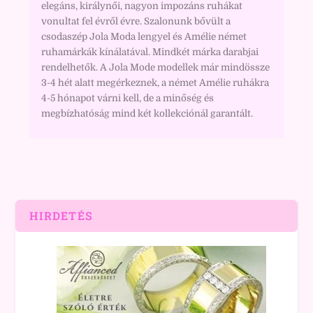
elegáns, királynői, nagyon impozáns ruhákat
vonultat fel évről évre. Szalonunk bővült a
csodaszép Jola Moda lengyel és Amélie német
ruhamárkák kínálatával. Mindkét márka darabjai
rendelhetők. A Jola Mode modellek már mindössze
3-4 hét alatt megérkeznek, a német Amélie ruhákra
4-5 hónapot várni kell, de a minőség és
megbízhatóság mind két kollekciónál garantált.
HIRDETÉS