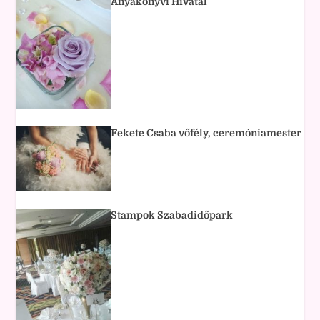
Anyakönyvi Hivatal
Fekete Csaba vőfély, ceremóniamester
Stampok Szabadidőpark