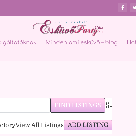
olgáltatóknak
Minden ami esküvő – blog
Ha
Advanced Sea
ADD LISTING
ectory
View All Listings