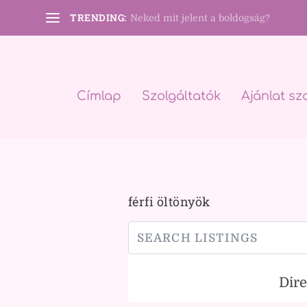
TRENDING:
Neked mit jelent a boldogság?
Címlap
Szolgáltatók
Ajánlat sz
férfi öltönyök
Dir