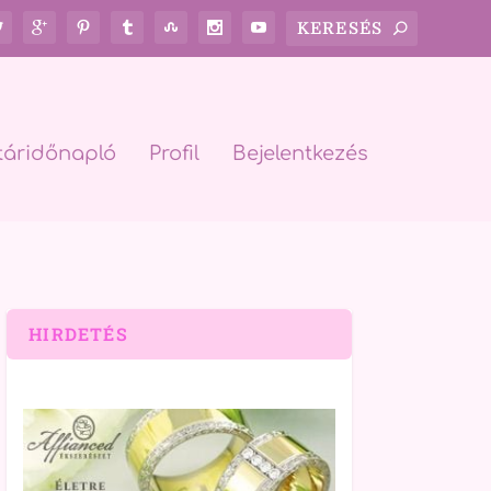
táridőnapló
Profil
Bejelentkezés
HIRDETÉS
rch