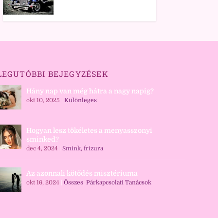
LEGUTÓBBI BEJEGYZÉSEK
Hány nap van még hátra a nagy napig?
okt 10, 2025
|
Különleges
Hogyan lesz tökéletes a menyasszonyi
sminked?
dec 4, 2024
|
Smink, frizura
Az azonnali kötődés misztériuma
okt 16, 2024
|
Összes
,
Párkapcsolati Tanácsok