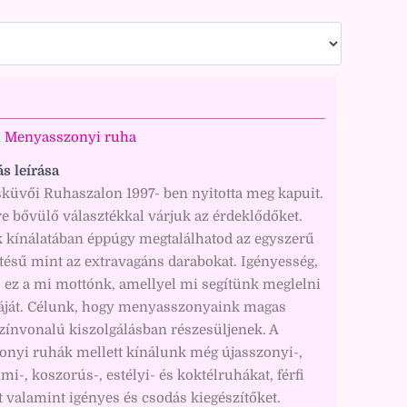
n
Menyasszonyi ruha
ás leírása
sküvői Ruhaszalon 1997- ben nyitotta meg kapuit.
e bővülő választékkal várjuk az érdeklődőket.
 kínálatában éppúgy megtalálhatod az egyszerű
tésű mint az extravagáns darabokat. Igényesség,
  ez a mi mottónk, amellyel mi segítünk meglelni
áját. Célunk, hogy menyasszonyaink magas
zínvonalú kiszolgálásban részesüljenek. A
nyi ruhák mellett kínálunk még újasszonyi-,
lmi-, koszorús-, estélyi- és koktélruhákat, férfi
 valamint igényes és csodás kiegészítőket.