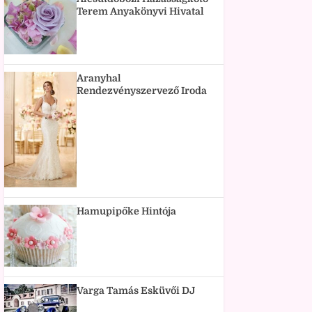
Terem Anyakönyvi Hivatal
Aranyhal
Rendezvényszervező Iroda
Hamupipőke Hintója
Varga Tamás Esküvői DJ