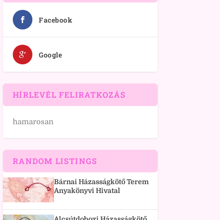
Facebook
Google
HÍRLEVÉL FELIRATKOZÁS
hamarosan
RANDOM LISTINGS
Bárnai Házasságkötő Terem
Anyakönyvi Hivatal
Alcsútdobozi Házasságkötő