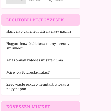
BELÉPÉS
Elvesztettem a jelszavamat
LEGUTÓBBI BEJEGYZÉSEK
Hány nap van még hátra a nagy napig?
Hogyan lesz tökéletes a menyasszonyi
sminked?
Az azonnali kötődés misztériuma
Mire jó a fotórestaurálás?
Zero waste esküvő: fenntarthatóság a
nagy napon
KÖVESSEN MINKET: