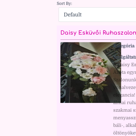
Sort By:
Daisy Esküvői Ruhaszalo
Kategória
Szolgáltat
A Daisy E
Azóta egyr
Szalonunk
vonalveze
elegancia!
álmai ruh
szakmai s
menyasszo
báli-, alka
öltönyöket