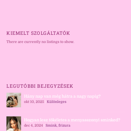
KIEMELT SZOLGÁLTATÓK
There are currently no listings to show.
LEGUTÓBBI BEJEGYZÉSEK
Hány nap van még hátra a nagy napig?
okt 10, 2025
|
Különleges
Hogyan lesz tökéletes a menyasszonyi sminked?
dec 4, 2024
|
Smink, frizura