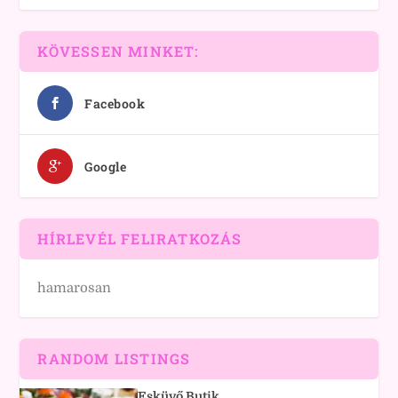
KÖVESSEN MINKET:
Facebook
Google
HÍRLEVÉL FELIRATKOZÁS
hamarosan
RANDOM LISTINGS
Esküvő Butik