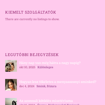
KIEMELT SZOLGÁLTATÓK
There are currently no listings to show.
LEGUTÓBBI BEJEGYZÉSEK
Hány nap van még hátra a nagy napig?
okt 10, 2025
|
Különleges
Hogyan lesz tökéletes a menyasszonyi sminked?
dec 4, 2024
|
Smink, frizura
Az azonnali kötődés misztériuma