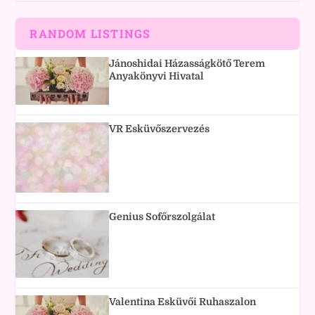
RANDOM LISTINGS
Jánoshidai Házasságkötő Terem
Anyakönyvi Hivatal
VR Esküvőszervezés
Genius Sofőrszolgálat
Valentina Esküvői Ruhaszalon