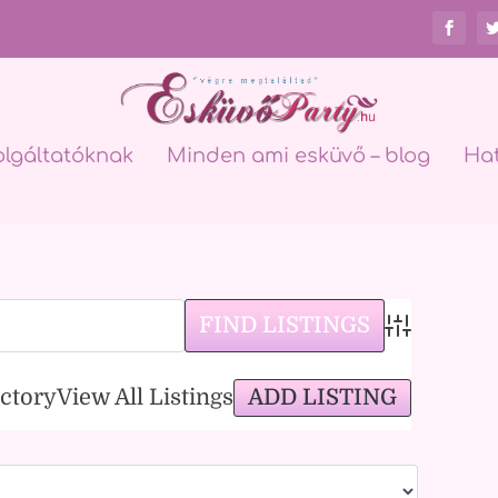
olgáltatóknak
Minden ami esküvő – blog
Ha
Advanced Sea
ADD LISTING
ectory
View All Listings