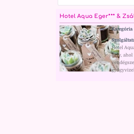
Hotel Aqua Eger*** & Zsá
Kategória
Szolgáltat
Hotel Aqu
hely, ahol
vendégsze
gyógyvizek