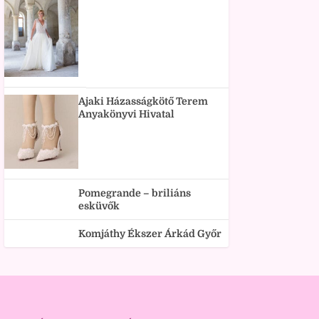
Ajaki Házasságkötő Terem
Anyakönyvi Hivatal
Pomegrande – briliáns
esküvők
Komjáthy Ékszer Árkád Győr