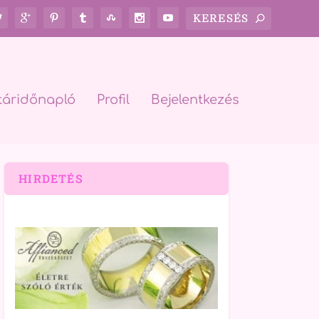
táridőnapló
Profil
Bejelentkezés
HIRDETÉS
rch