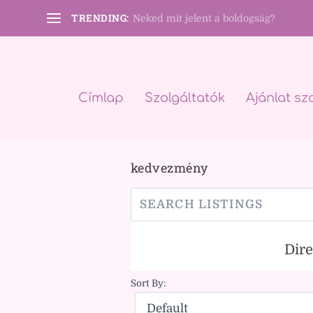
TRENDING:
Neked mit jelent a boldogság?
Címlap
Szolgáltatók
Ajánlat sz
kedvezmény
Dir
Sort By: