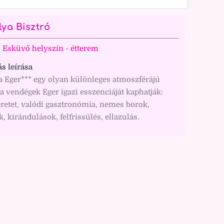
lya Bisztró
Esküvő helyszín - étterem
ás leírása
a Eger*** egy olyan különleges atmoszférájú
 a vendégek Eger igazi esszenciáját kaphatják:
retet, valódi gasztronómia, nemes borok,
, kirándulások, felfrissülés, ellazulás.