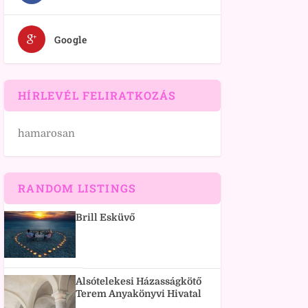
Google
HÍRLEVÉL FELIRATKOZÁS
hamarosan
RANDOM LISTINGS
Brill Esküvő
Alsótelekesi Házasságkötő
Terem Anyakönyvi Hivatal