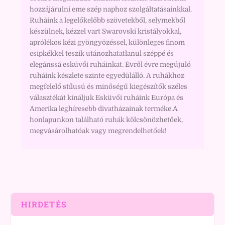
hozzájárulni eme szép naphoz szolgáltatásainkkal.
Ruháink a legelőkelőbb szövetekből, selymekből
készülnek, kézzel vart Swarovski kristályokkal,
aprólékos kézi gyöngyözéssel, különleges finom
csipkékkel teszik utánozhatatlanul széppé és
elegánssá esküvői ruháinkat. Évről évre megújuló
ruháink készlete szinte egyedülálló. A ruhákhoz
megfelelő stílusú és minőségű kiegészítők széles
választékát kínáljuk Esküvői ruháink Európa és
Amerika leghíresebb divatházainak terméke.A
honlapunkon található ruhák kölcsönözhetőek,
megvásárolhatóak vagy megrendelhetőek!
HIRDETÉS