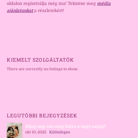
oldalon regisztrálja még ma! Tekintse meg
média
ajánlatunkat
a részletekért!
KIEMELT SZOLGÁLTATÓK
There are currently no listings to show.
LEGUTÓBBI BEJEGYZÉSEK
Hány nap van még hátra a nagy napig?
okt 10, 2025
|
Különleges