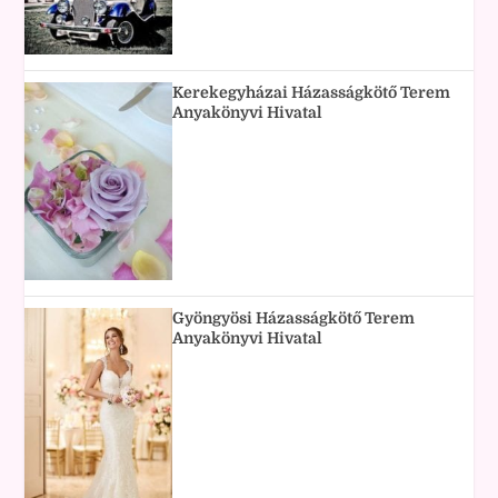
Kerekegyházai Házasságkötő Terem
Anyakönyvi Hivatal
Gyöngyösi Házasságkötő Terem
Anyakönyvi Hivatal