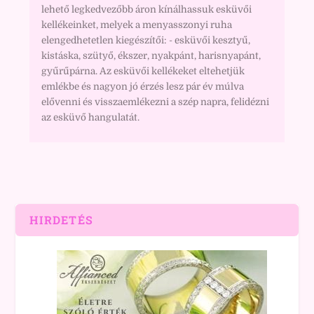
lehető legkedvezőbb áron kínálhassuk esküvői
kellékeinket, melyek a menyasszonyi ruha
elengedhetetlen kiegészítői: - esküvői kesztyű,
kistáska, szütyő, ékszer, nyakpánt, harisnyapánt,
gyűrűpárna. Az esküvői kellékeket eltehetjük
emlékbe és nagyon jó érzés lesz pár év múlva
elővenni és visszaemlékezni a szép napra, felidézni
az esküvő hangulatát.
HIRDETÉS