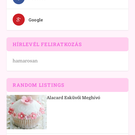
Google
HÍRLEVÉL FELIRATKOZÁS
hamarosan
RANDOM LISTINGS
Alacard Esküvői Meghívó