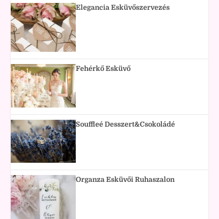
Elegancia Esküvőszervezés
Fehérkő Esküvő
Souffleé Desszert&Csokoládé
Organza Esküvői Ruhaszalon