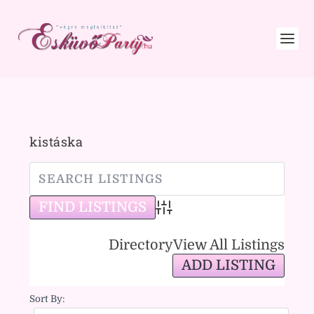
kistáska
Advanced Search
Directory
View All Listings
ADD LISTING
Sort By: