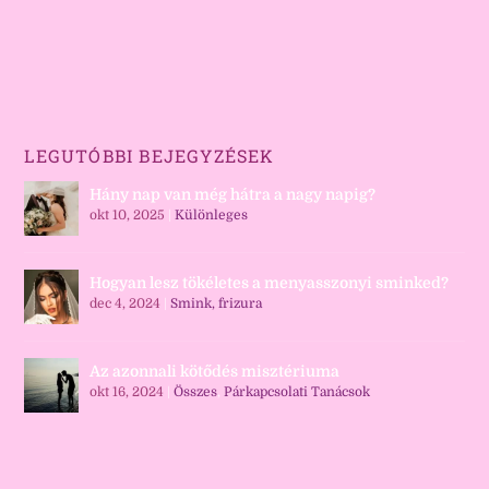
LEGUTÓBBI BEJEGYZÉSEK
Hány nap van még hátra a nagy napig?
okt 10, 2025
|
Különleges
Hogyan lesz tökéletes a menyasszonyi sminked?
dec 4, 2024
|
Smink, frizura
Az azonnali kötődés misztériuma
okt 16, 2024
|
Összes
,
Párkapcsolati Tanácsok