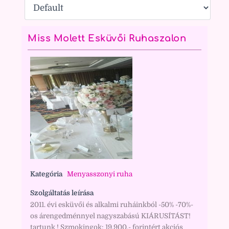
Miss Molett Esküvői Ruhaszalon
Kategória
Menyasszonyi ruha
Szolgáltatás leírása
2011. évi esküvői és alkalmi ruháinkból -50% -70%-
os árengedménnyel nagyszabású KIÁRUSÍTÁST!
tartunk ! Szmokingok: 19.900,- forintért akciós