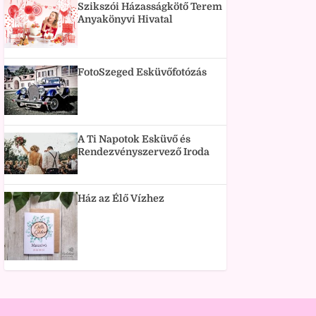
Szikszói Házasságkötő Terem
Anyakönyvi Hivatal
FotoSzeged Esküvőfotózás
A Ti Napotok Esküvő és
Rendezvényszervező Iroda
Ház az Élő Vízhez