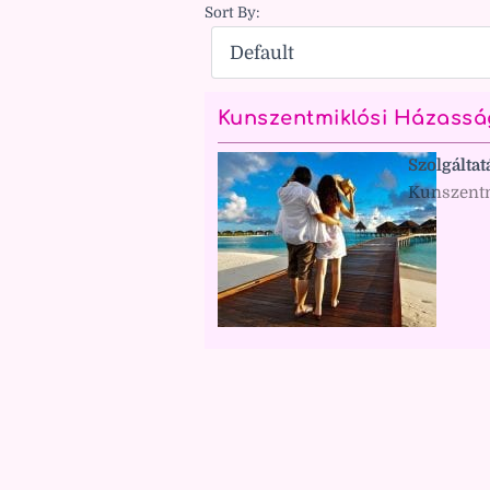
Sort By:
Kunszentmiklósi Házassá
Szolgáltat
Kunszentm