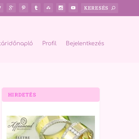
táridőnapló
Profil
Bejelentkezés
HIRDETÉS
rch