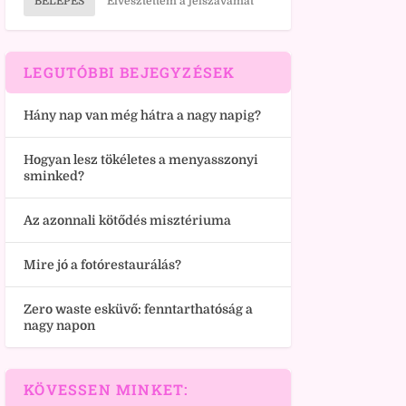
BELÉPÉS
Elvesztettem a jelszavamat
LEGUTÓBBI BEJEGYZÉSEK
Hány nap van még hátra a nagy napig?
Hogyan lesz tökéletes a menyasszonyi
sminked?
Az azonnali kötődés misztériuma
Mire jó a fotórestaurálás?
Zero waste esküvő: fenntarthatóság a
nagy napon
KÖVESSEN MINKET: