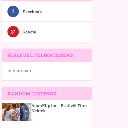
Facebook
Google
HÍRLEVÉL FELIRATKOZÁS
hamarosan
RANDOM LISTINGS
ÁlomKlip.hu – Esküvői Film
Nektek.