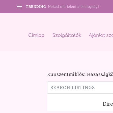
TRENDING:
Neked mit jelent a boldogság?
Címlap
Szolgáltatók
Ajánlat sz
Kunszentmiklósi Házasságk
Dir