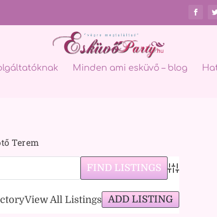
olgáltatóknak
Minden ami esküvő – blog
Ha
ötő Terem
Advanced Sea
ADD LISTING
ectory
View All Listings