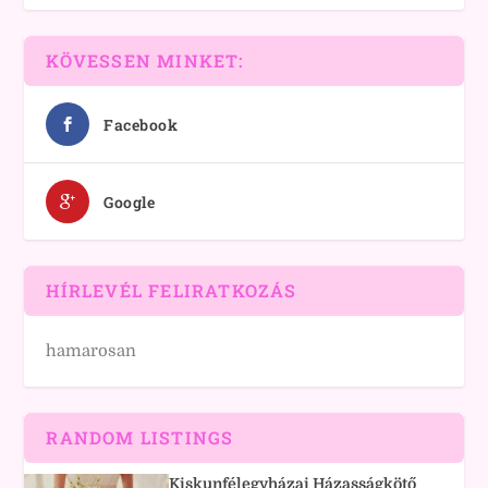
KÖVESSEN MINKET:
Facebook
Google
HÍRLEVÉL FELIRATKOZÁS
hamarosan
RANDOM LISTINGS
Kiskunfélegyházai Házasságkötő