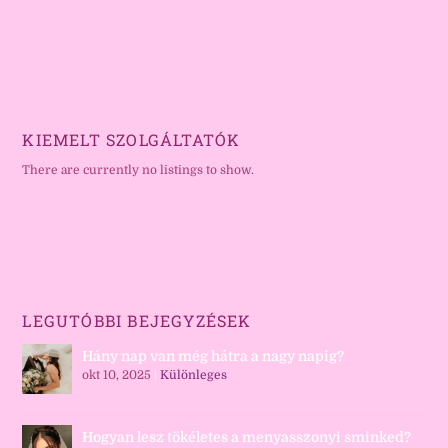
KIEMELT SZOLGÁLTATÓK
There are currently no listings to show.
LEGUTÓBBI BEJEGYZÉSEK
Hány nap van még hátra a nagy napig?
okt 10, 2025
|
Különleges
Hogyan lesz tökéletes a menyasszonyi sminked?