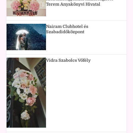
Terem Anyakönyvi Hivatal
Nairam Clubhotel és
Szabadidőközpont
Vidra Szabolcs Vőfély