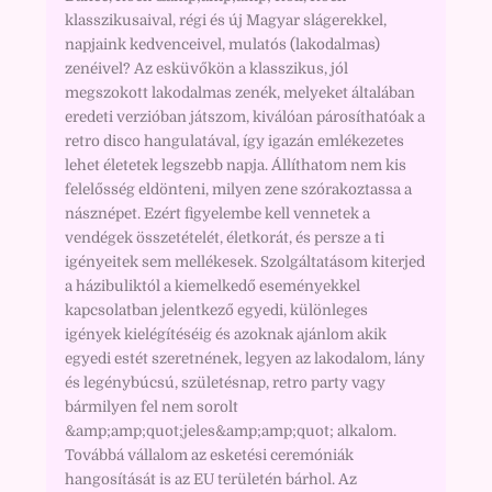
klasszikusaival, régi és új Magyar slágerekkel,
napjaink kedvenceivel, mulatós (lakodalmas)
zenéivel? Az esküvőkön a klasszikus, jól
megszokott lakodalmas zenék, melyeket általában
eredeti verzióban játszom, kiválóan párosíthatóak a
retro disco hangulatával, így igazán emlékezetes
lehet életetek legszebb napja. Állíthatom nem kis
felelősség eldönteni, milyen zene szórakoztassa a
násznépet. Ezért figyelembe kell vennetek a
vendégek összetételét, életkorát, és persze a ti
igényeitek sem mellékesek. Szolgáltatásom kiterjed
a házibuliktól a kiemelkedő eseményekkel
kapcsolatban jelentkező egyedi, különleges
igények kielégítéséig és azoknak ajánlom akik
egyedi estét szeretnének, legyen az lakodalom, lány
és legénybúcsú, születésnap, retro party vagy
bármilyen fel nem sorolt
&amp;amp;quot;jeles&amp;amp;quot; alkalom.
Továbbá vállalom az esketési ceremóniák
hangosítását is az EU területén bárhol. Az