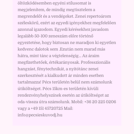
öltözködésemben egyéni stílusomat is
megjelenítem, de mindig megtisztelem a
megrendelőt és a vendégeket. Zenei repertoárom
széleskörű, ezért az egyedi igényekhez megfelelően
azonnal igazodom. Egyedi kérésekhez javaslom
legalább 50-100 zeneszám előre történő
egyeztetése, hogy biztosan ne maradjon ki egyetlen
kedvenc dalotok sem .Ezután nem marad más
hátra, mint tánc a végtelenségig... Az áraim
megfizethetőek, értékarányosak. Professzionális
hangzást, fénytechnikát, a nyitótánc zenei
szerkesztését a kialkudott ár minden esetben
tartalmazza! Pécs területén belül nem számolunk
útiköltséget. Pécs 15km-es területén kívüli
rendezvényhelyszínek esetén az útiköltséget az
oda-vissza útra számolunk. Mobil: +36 20 225 0206
vagy a +49 151 45720725 Mail:
info@pecsieskuvodj.hu