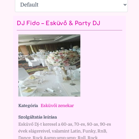
DJ Fido – Esküvő & Party DJ
Kategória
Esküvői zenekar
Szolgáltatás leírása
Esküvő Dj-t keresel a 60-as, 70-es, 80-as, 90-es
évek slágereivel, valamint Latin, Funky, RnB,
Dance, Rock &amp;amp;amp; Roll, Rock