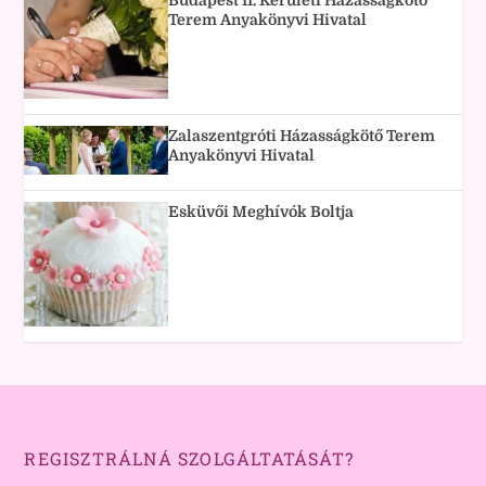
Budapest II. Kerületi Házasságkötő
Terem Anyakönyvi Hivatal
Zalaszentgróti Házasságkötő Terem
Anyakönyvi Hivatal
Esküvői Meghívók Boltja
REGISZTRÁLNÁ SZOLGÁLTATÁSÁT?